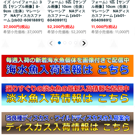
イズ（ハイフォーム）3
フォーム）5匹【サンプ
フォーム）1匹【サンプ
匹【サンプル画像】8-
ル画像】10cm（生体）
ル画像】10cm（生体）
9cm（生体）マレーシ
マレーシア NAディス
マレーシア NAディス
ア NAディスカスファ
カスファーム
[
zb01-
カスファーム
[
zb01-
ーム
[
zb02-60618891
]
60409911
]
60409891
]
37,000
円
(税込)
52,200
円
(税込)
11,000
円
(税込)
希望小売価格
:
37,000
円
希望小売価格
:
52,200
円
希望小売価格
:
11,000
円