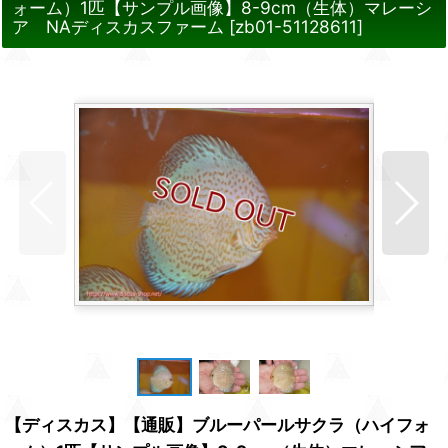
ォーム）1匹【サンプル画像】8-9cm（生体）マレーシ
ア NAディスカスファーム
[
zb01-51128611
]
【ディスカス】【通販】ブルーパールサクラ（ハイフォ