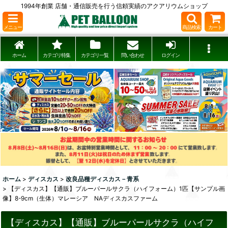
1994年創業 店舗・通信販売を行う信頼実績のアクアリウムショップ
メニュー
商品検索
カート
ホーム
カテゴリ特集
カテゴリ一覧
問い合わせ
ログイン
ホーム
>
ディスカス
>
改良品種ディスカス－青系
>
【ディスカス】【通販】ブルーパールサクラ（ハイフォーム）1匹【サンプル画
像】8-9cm（生体）マレーシア NAディスカスファーム
【ディスカス】【通販】ブルーパールサクラ（ハイフ