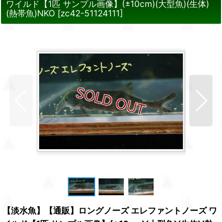
ワイルド【1匹 サンプル画像】(±10cm)(大型魚)(生体)
(熱帯魚)NKO
[
zc42-51124111
]
【淡水魚】【通販】ロングノーズ エレファントノーズ ワ