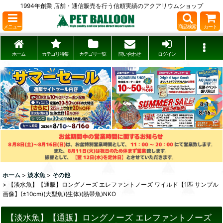
1994年創業 店舗・通信販売を行う信頼実績のアクアリウムショップ
メニュー
商品検索
カート
ホーム
カテゴリ特集
カテゴリ一覧
問い合わせ
ログイン
ホーム
>
淡水魚
>
その他
>
【淡水魚】【通販】ロングノーズ エレファントノーズ ワイルド【1匹 サンプル
画像】(±10cm)(大型魚)(生体)(熱帯魚)NKO
【淡水魚】【通販】ロングノーズ エレファントノーズ