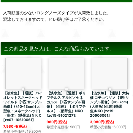
入荷頻度の少ないロングノーズタイプが入荷致しました。
混泳しておりますので、ヒレ裂け等はご了承ください。
この商品を見た人は、こんな商品もみています。
【淡水魚】【通販】バイ
【淡水魚】【通販】ポリ
【淡水魚】【通販】大特
オレットスネークヘッド
プテルス アルビノセネ
価 コチョウザメ【1匹 サ
ワイルド【1匹 サンプル
ガルス 【1匹サンプル画
ンプル画像】(±6-7cm)
画像】(±10-13cm)(大
像】（生体）【ポリプテ
(大型魚)(生体)(熱帯
型魚・スネークヘッド)
ルス】（熱帯魚）NKO
魚)NKO
[
zc19-
（生体）(熱帯魚)ＮＫＯ
[
zc15-91021271
]
20606061
]
[
zc07-10610061
]
980
円
(税込)
3,980
円
(税込)
7,980
円
(税込)
希望小売価格
:
980
円
希望小売価格
:
6,000
円
希望小売価格
:
19,800
円