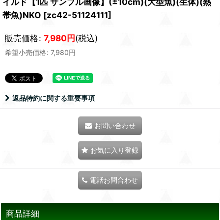
イルド【1匹 サンプル画像】(±10cm)(大型魚)(生体)(熱
帯魚)NKO
[
zc42-51124111
]
販売価格
:
7,980
円
(税込)
希望小売価格
:
7,980
円
返品特約に関する重要事項
お問い合わせ
お気に入り登録
電話お問合わせ
商品詳細