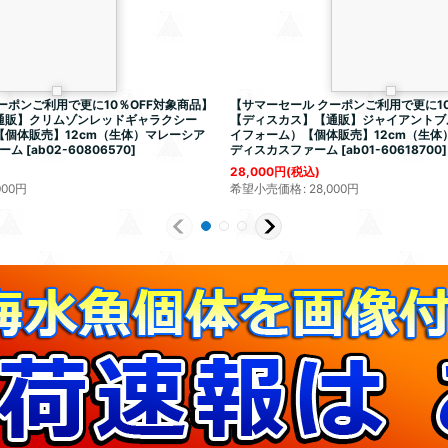
ーポンご利用で更に10％OFF対象商品】
【サマーセール クーポンご利用で更に10
通販】クリムゾンレッドギャラクシー
【ディスカス】【通販】ジャイアントブ
【個体販売】12cm（生体）マレーシア
イフォーム）【個体販売】12cm（生体
ーム
[
ab02-60806570
]
ディスカスファーム
[
ab01-60618700
]
28,000
円
(税込)
000
円
希望小売価格
:
28,000
円