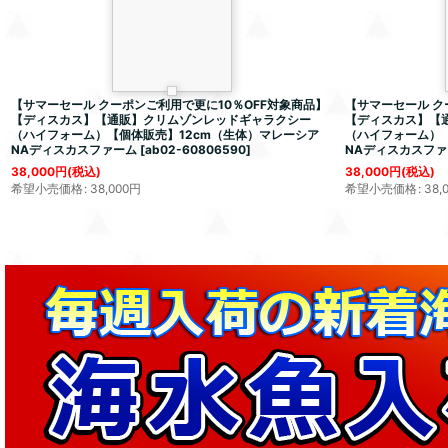
【サマーセール クーポンご利用で更に10％OFF対象商品】
【サマーセール ク
【ディスカス】【通販】クリムゾンレッドギャラクシー
【ディスカス】【
（ハイフォーム）【個体販売】12cm（生体）マレーシア
（ハイフォーム）
NAディスカスファーム
[
ab02-60806590
]
NAディスカスファ
38,000
円
(税込)
38,000
円
(税込)
希望小売価格
:
38,000
円
希望小売価格
:
38,