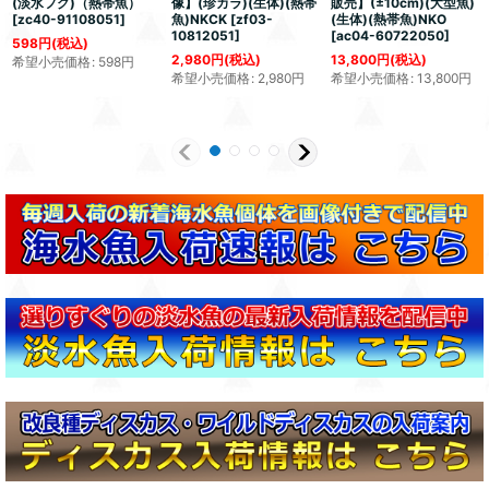
(淡水フグ)（熱帯魚）
像】(珍カラ)(生体)(熱帯
販売】(±10cm)(大型魚)
[
zc40-91108051
]
魚)NKCK
[
zf03-
(生体)(熱帯魚)NKO
10812051
]
[
ac04-60722050
]
598
円
(税込)
2,980
円
(税込)
13,800
円
(税込)
希望小売価格
:
598
円
希望小売価格
:
2,980
円
希望小売価格
:
13,800
円