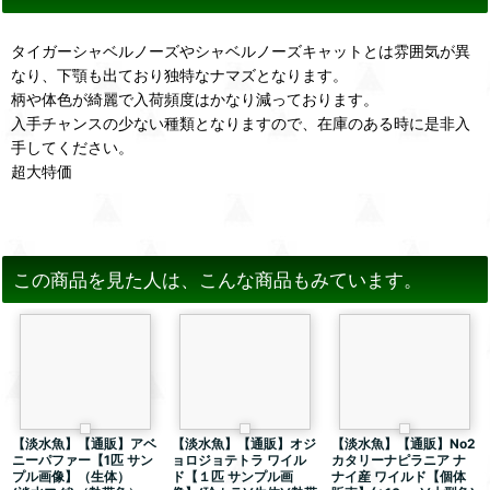
タイガーシャベルノーズやシャベルノーズキャットとは雰囲気が異
なり、下顎も出ており独特なナマズとなります。
柄や体色が綺麗で入荷頻度はかなり減っております。
入手チャンスの少ない種類となりますので、在庫のある時に是非入
手してください。
超大特価
この商品を見た人は、こんな商品もみています。
【淡水魚】【通販】アベ
【淡水魚】【通販】オジ
【淡水魚】【通販】No2
ニーパファー【1匹 サン
ョロジョテトラ ワイル
カタリーナピラニア ナ
プル画像】（生体）
ド【１匹 サンプル画
ナイ産 ワイルド【個体