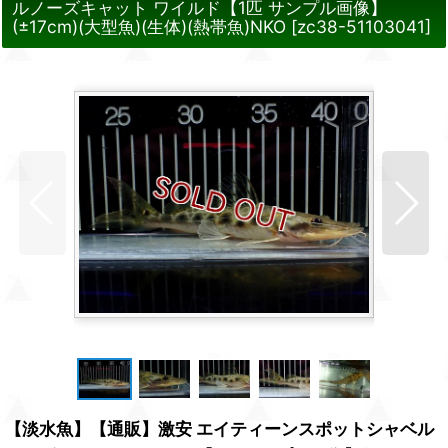
ルノーズキャット ワイルド【1匹 サンプル画像】
(±17cm)(大型魚)(生体)(熱帯魚)NKO
[
zc38-51103041
]
【淡水魚】【通販】激安 エイティーンスポットシャベル