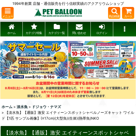
1994年創業 店舗・通信販売を行う信頼実績のアクアリウムショップ
メニュー
商品検索
カート
ホーム
カテゴリ特集
カテゴリ一覧
問い合わせ
ログイン
ホーム
>
淡水魚
>
ドジョウ・ナマズ
>
【淡水魚】【通販】激安 エイティーンスポットシャベルノーズキャット ワイル
ド【1匹 サンプル画像】(±17cm)(大型魚)(生体)(熱帯魚)NKO
【淡水魚】【通販】激安 エイティーンスポットシャベ