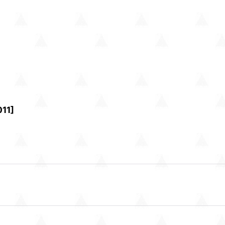
011
]