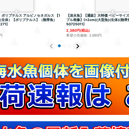
ポリプテルス アルビノセネガルス 【1
【淡水魚】【通販】大特価 ベビーサイズ
（生体）【ポリプテルス】（熱帯魚）
プル画像】(±2cm)(大型魚)(生体)(熱帯
1271
]
50725011
]
2,380
円
(税込)
円
希望小売価格
:
3,980
円