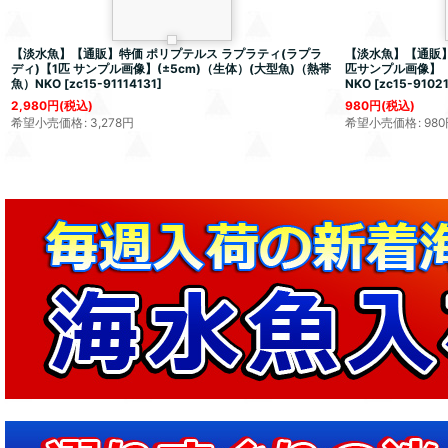
【淡水魚】【通販】特価 ポリプテルス ラプラティ(ラプラ
【淡水魚】【通販】
ディ)【1匹 サンプル画像】(±5cm)（生体）(大型魚)（熱帯
匹サンプル画像】
魚）NKO
[
zc15-91114131
]
NKO
[
zc15-9102
2,980
円
(税込)
980
円
(税込)
希望小売価格
:
3,278
円
希望小売価格
:
980