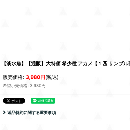
【淡水魚】【通販】大特価 希少種 アカメ【１匹 サンプル画像】
販売価格
:
3,980
円
(税込)
希望小売価格
:
3,980
円
返品特約に関する重要事項