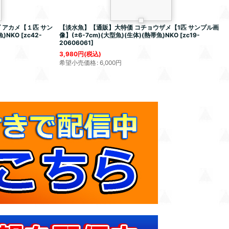
 アカメ【１匹 サン
【淡水魚】【通販】大特価 コチョウザメ【1匹 サンプル画
魚)NKO
[
zc42-
像】(±6-7cm)(大型魚)(生体)(熱帯魚)NKO
[
zc19-
20606061
]
3,980
円
(税込)
希望小売価格
:
6,000
円