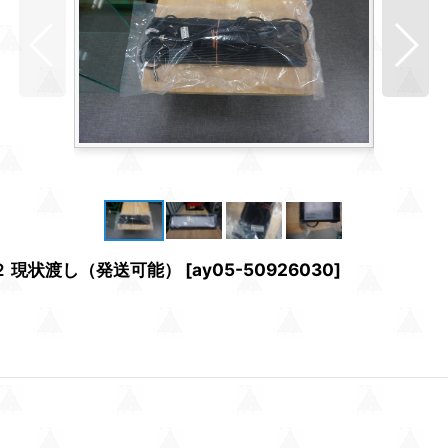
0 ２ 現状渡し（発送可能）
[
ay05-50926030
]