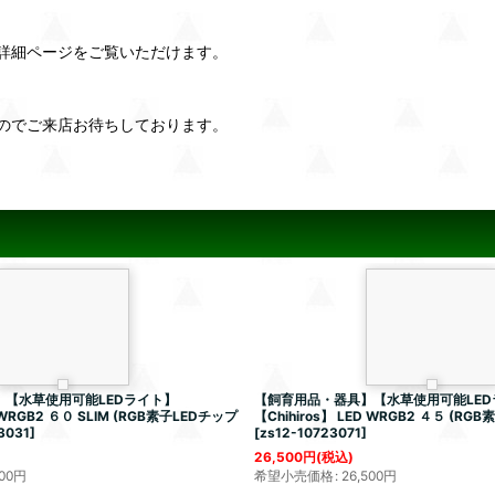
詳細ページをご覧いただけます。
のでご来店お待ちしております。
【水草使用可能LEDライト】
【飼育用品・器具】【水草使用可能LED
 WRGB2 ６０ SLIM (RGB素子LEDチップ
【Chihiros】 LED WRGB2 ４５ (R
3031
]
[
zs12-10723071
]
26,500
円
(税込)
00
円
希望小売価格
:
26,500
円