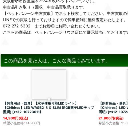
大阪府堺市西区菱木2-2430のペットバルーンです。
中古品引き取り（回収）中古品買取承ります。
【ペットバルーン中古買取】でネット検索してください。中古買取の
LINEでの買取も行っておりますので簡単便利に無料査定いたします。
072-272-5302 までお気軽にお問い合わせください。
こちらの商品は ペットバルーンサウス店にて展示販売しております
この商品を見た人は、こんな商品もみています。
【飼育用品・器具】【水草使用可能LEDライト】
【飼育用品・器具】
【Chihiros】LED WRGB2 ３０ SLIM (RGB素子LEDチップ
【Chihiros】LED
照明)
[
zs12-10723011
]
照明)
[
zs12-1072
14,900
円
(税込)
21,800
円
(税込)
希望小売価格
:
14,900
円
希望小売価格
:
21,8