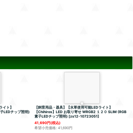
ライト】
【飼育用品・器具】【水草使用可能LEDライト】
GB素子LEDチップ照明)
【Chihiros】LED お取り寄せ WRGB2 １２０ SLIM (RGB
素子LEDチップ照明)
[
zs12-10723051
]
41,690
円
(税込)
希望小売価格
:
41,690
円