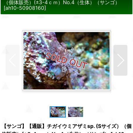
（個体販売）(±3-4ｃｍ）No.4（生体）（サンゴ）
[
ah10-50908160
]
【サンゴ】【通販】チガイウミアザミsp. (Sサイズ）（個