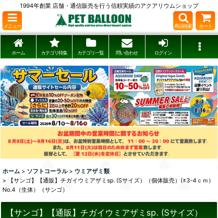
1994年創業 店舗・通信販売を行う信頼実績のアクアリウムショップ
メニュー
商品検索
カート
ホーム
カテゴリ特集
カテゴリ一覧
問い合わせ
ログイン
ホーム
>
ソフトコーラル
>
ウミアザミ類
>
【サンゴ】【通販】チガイウミアザミsp. (Sサイズ）（個体販売）(±3-4ｃｍ）
No.4（生体）（サンゴ）
【サンゴ】【通販】チガイウミアザミsp. (Sサイズ）