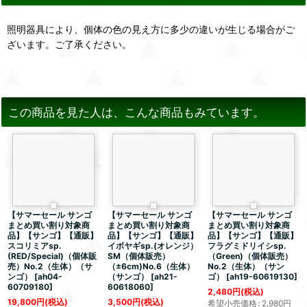
照明器具により、個体の色の見え方に多少の違いが生じる場合がご
ざいます。ご了承ください。
この商品を見た人は、こんな商品もみています。
【サマーセール サンゴ
【サマーセール サンゴ
【サマーセール サンゴ
まとめ買い割り対象商
まとめ買い割り対象商
まとめ買い割り対象商
品】【サンゴ】【通販】
品】【サンゴ】【通販】
品】【サンゴ】【通販】
スコリミアsp.
イボヤギsp.(オレンジ）
フラグミドリイシsp.
(RED/Special)（個体販
SM（個体販売）
（Green)（個体販売）
売）No.2（生体）（サ
（±6cm)No.6（生体）
No.2（生体）（サン
ンゴ）
[
ah04-
（サンゴ）
[
ah21-
ゴ）
[
ah19-60619130
]
60709180
]
60618060
]
2,480
円
(税込)
19,800
円
(税込)
3,500
円
(税込)
希望小売価格
:
2,980
円