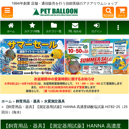
1994年創業 店舗・通信販売を行う信頼実績のアクアリウムショップ
メニュー
商品検索
カート
ホーム
カテゴリ特集
カテゴリ一覧
問い合わせ
ログイン
ホーム
>
飼育用品・器具
>
水質測定器具
>
【飼育用品・器具】【測定器用試薬】HANNA 高濃度硝酸塩試薬 HI782-25（25
回分）(海水)
【飼育用品・器具】【測定器用試薬】HANNA 高濃度