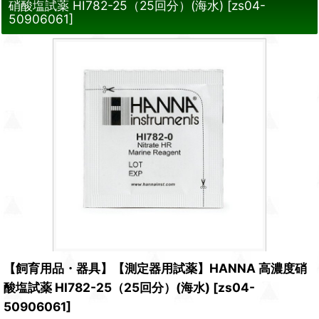
硝酸塩試薬 HI782-25（25回分）(海水)
[
zs04-
50906061
]
【飼育用品・器具】【測定器用試薬】HANNA 高濃度硝
酸塩試薬 HI782-25（25回分）(海水)
[
zs04-
50906061
]