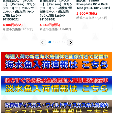
質測定器具】【テスタ
質測定器具】【テスタ
酸試薬 Salifert
ー】【Redsea】 マリン
ー】【Redsea】 マリン
Phosphate PO４ Profi
テストキット カルシウ
テストキット 硝酸塩/亜
Test
[
zs04-60125011
]
ムテスト(海水用)(サン
硝酸塩テスト(海水用)
2,900
円
(税込)
ゴ用)
[
zs04-
(サンゴ用)
[
zs04-
希望小売価格
:
2,900
円
91103921
]
91103961
]
4,180
円
(税込)
4,840
円
(税込)
希望小売価格
:
4,180
円
希望小売価格
:
4,840
円