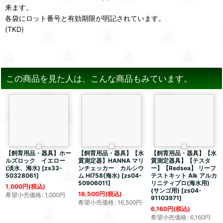
来ます。
各袋にロット番号と有効期限が明記されています。
(TKD)
この商品を見た人は、こんな商品もみています。
【飼育用品・器具】ホー
【飼育用品・器具】【水
【飼育用品・器具】【水
ルズロック イエロー
質測定器】HANNA マリ
質測定器具】【テスタ
(淡水、海水)
[
zs33-
ンチェッカー カルシウ
ー】【Redsea】 リーフ
50328061
]
ム HI758(海水)
[
zs04-
テストキット Alk アルカ
50906011
]
リニティプロ(海水用)
1,000
円
(税込)
(サンゴ用)
[
zs04-
16,500
円
(税込)
希望小売価格
:
1,000
円
91103971
]
希望小売価格
:
16,500
円
6,160
円
(税込)
希望小売価格
:
6,160
円