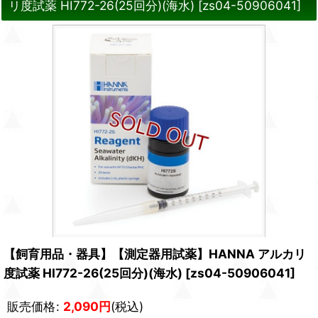
リ度試薬 HI772-26(25回分)(海水)
[
zs04-50906041
]
【飼育用品・器具】【測定器用試薬】HANNA アルカリ
度試薬 HI772-26(25回分)(海水)
[
zs04-50906041
]
販売価格
:
2,090
円
(税込)