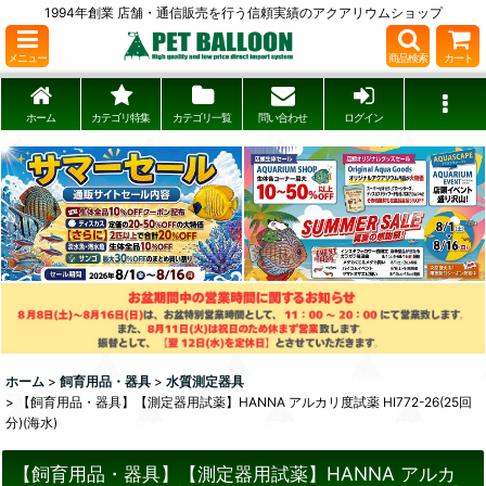
1994年創業 店舗・通信販売を行う信頼実績のアクアリウムショップ
メニュー
商品検索
カート
ホーム
カテゴリ特集
カテゴリ一覧
問い合わせ
ログイン
ホーム
>
飼育用品・器具
>
水質測定器具
>
【飼育用品・器具】【測定器用試薬】HANNA アルカリ度試薬 HI772-26(25回
分)(海水)
【飼育用品・器具】【測定器用試薬】HANNA アルカ