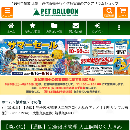
1994年創業 店舗・通信販売を行う信頼実績のアクアリウムショップ
メニュー
商品検索
カート
ホーム
カテゴリ特集
カテゴリ一覧
問い合わせ
ログイン
ホーム
>
淡水魚
>
その他
>
【淡水魚】【通販】完全淡水管理 人工飼料OK 大きめ アカメ【１匹 サンプル画
像】（±11-12cm）(大型魚)(生体)(熱帯魚)NKO
【淡水魚】【通販】完全淡水管理 人工飼料OK 大きめ