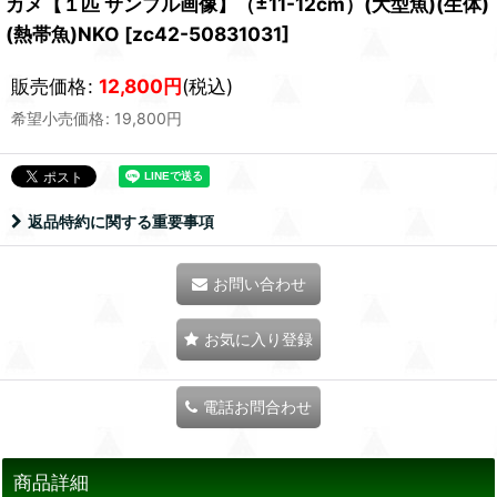
カメ【１匹 サンプル画像】（±11-12cm）(大型魚)(生体)
(熱帯魚)NKO
[
zc42-50831031
]
販売価格
:
12,800
円
(税込)
希望小売価格
:
19,800
円
返品特約に関する重要事項
お問い合わせ
お気に入り登録
電話お問合わせ
商品詳細