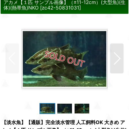
アカメ【１匹 サンプル画像】（±11-12cm）(大型魚)(生
体)(熱帯魚)NKO
[
zc42-50831031
]
【淡水魚】【通販】完全淡水管理 人工飼料OK 大きめ ア