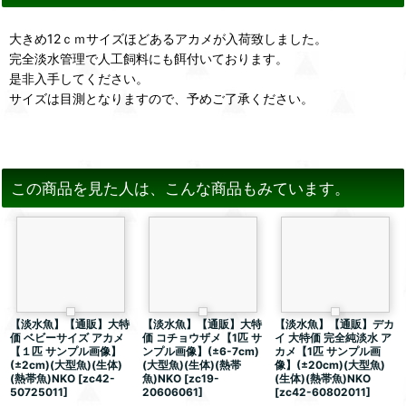
大きめ12ｃｍサイズほどあるアカメが入荷致しました。
完全淡水管理で人工飼料にも餌付いております。
是非入手してください。
サイズは目測となりますので、予めご了承ください。
この商品を見た人は、こんな商品もみています。
【淡水魚】【通販】大特
【淡水魚】【通販】大特
【淡水魚】【通販】デカ
価 ベビーサイズ アカメ
価 コチョウザメ【1匹 サ
イ 大特価 完全純淡水 ア
【１匹 サンプル画像】
ンプル画像】(±6-7cm)
カメ【1匹 サンプル画
(±2cm)(大型魚)(生体)
(大型魚)(生体)(熱帯
像】(±20cm)(大型魚)
(熱帯魚)NKO
[
zc42-
魚)NKO
[
zc19-
(生体)(熱帯魚)NKO
50725011
]
20606061
]
[
zc42-60802011
]