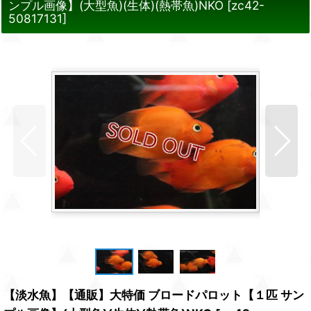
ンプル画像】(大型魚)(生体)(熱帯魚)NKO
[
zc42-
50817131
]
【淡水魚】【通販】大特価 ブロードパロット【１匹 サン