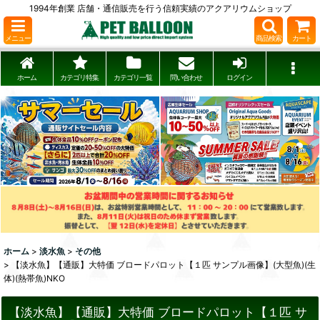
1994年創業 店舗・通信販売を行う信頼実績のアクアリウムショップ
メニュー
商品検索
カート
ホーム
カテゴリ特集
カテゴリ一覧
問い合わせ
ログイン
ホーム
>
淡水魚
>
その他
>
【淡水魚】【通販】大特価 ブロードパロット【１匹 サンプル画像】(大型魚)(生
体)(熱帯魚)NKO
【淡水魚】【通販】大特価 ブロードパロット【１匹 サ