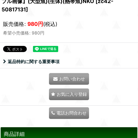
プル画像】(大型魚)(生体)(熱帯魚)NKO
[
zc42-
50817131
]
販売価格
:
980
円
(税込)
希望小売価格
:
980
円
返品特約に関する重要事項
お問い合わせ
お気に入り登録
電話お問合わせ
商品詳細