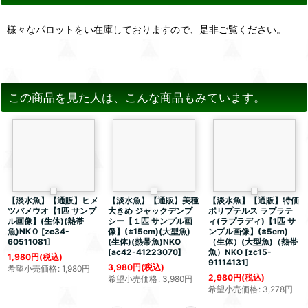
様々なパロットをい在庫しておりますので、是非ご覧ください。
この商品を見た人は、こんな商品もみています。
【淡水魚】【通販】ヒメ
【淡水魚】【通販】美種
【淡水魚】【通販】特価
ツバメウオ【1匹 サンプ
大きめ ジャックデンプ
ポリプテルス ラプラテ
ル画像】(生体)(熱帯
シー【１匹 サンプル画
ィ(ラプラディ)【1匹 サ
魚)NKＯ
[
zc34-
像】(±15cm)(大型魚)
ンプル画像】(±5cm)
60511081
]
(生体)(熱帯魚)NKO
（生体）(大型魚)（熱帯
[
ac42-41223070
]
魚）NKO
[
zc15-
1,980
円
(税込)
91114131
]
3,980
円
(税込)
希望小売価格
:
1,980
円
2,980
円
(税込)
希望小売価格
:
3,980
円
希望小売価格
:
3,278
円