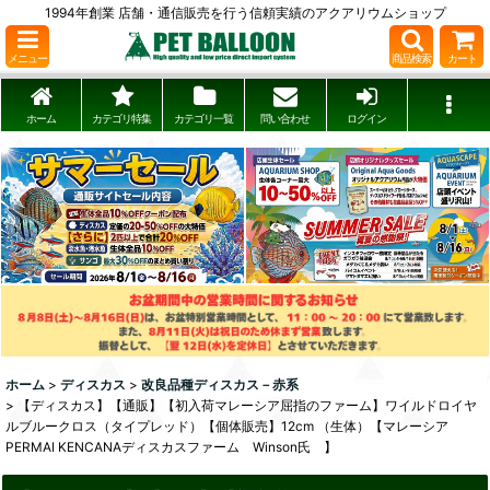
1994年創業 店舗・通信販売を行う信頼実績のアクアリウムショップ
メニュー
商品検索
カート
ホーム
カテゴリ特集
カテゴリ一覧
問い合わせ
ログイン
ホーム
>
ディスカス
>
改良品種ディスカス－赤系
>
【ディスカス】【通販】【初入荷マレーシア屈指のファーム】ワイルドロイヤ
ルブルークロス（タイプレッド）【個体販売】12cm （生体）【マレーシア
PERMAI KENCANAディスカスファーム Winson氏 】