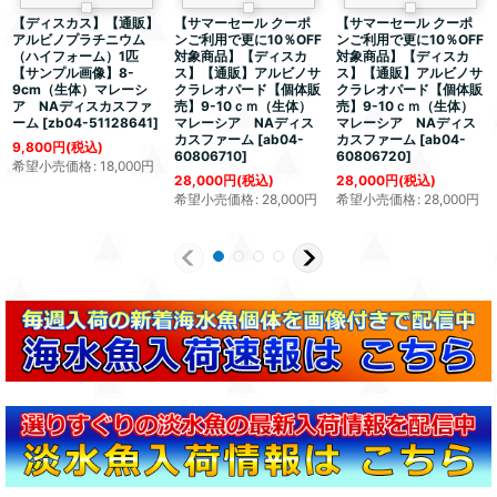
【ディスカス】【通販】
【サマーセール クーポ
【サマーセール クーポ
アルビノプラチニウム
ンご利用で更に10％OFF
ンご利用で更に10％OFF
（ハイフォーム）1匹
対象商品】【ディスカ
対象商品】【ディスカ
【サンプル画像】8-
ス】【通販】アルビノサ
ス】【通販】アルビノサ
9cm（生体）マレーシ
クラレオパード【個体販
クラレオパード【個体販
ア NAディスカスファ
売】9-10ｃｍ（生体）
売】9-10ｃｍ（生体）
ーム
[
zb04-51128641
]
マレーシア NAディス
マレーシア NAディス
カスファーム
[
ab04-
カスファーム
[
ab04-
9,800
円
(税込)
60806710
]
60806720
]
希望小売価格
:
18,000
円
28,000
円
(税込)
28,000
円
(税込)
希望小売価格
:
28,000
円
希望小売価格
:
28,000
円