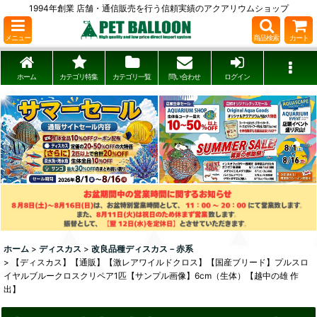
1994年創業 店舗・通信販売を行う信頼実績のアクアリウムショップ
メニュー
商品検索
カート
ホーム
カテゴリ特集
カテゴリ一覧
問い合わせ
ログイン
ホーム
>
ディスカス
>
改良品種ディスカス－赤系
>
【ディスカス】【通販】【激レアワイルドクロス】【国産ブリード】プルスロ
イヤルブルークロスクリペア1匹【サンプル画像】6cm（生体）【越中の雄 作
出】