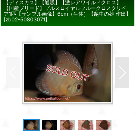
【ディスカス】【通販】【激レアワイルドクロス】
【国産ブリード】プルスロイヤルブルークロスクリペ
ア1匹【サンプル画像】6cm（生体）【越中の雄 作出】
[
zb02-50803071
]