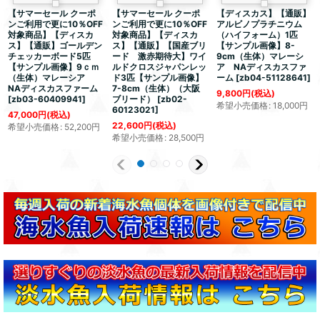
【サマーセール クーポ
【サマーセール クーポ
【ディスカス】【通販】
ンご利用で更に10％OFF
ンご利用で更に10％OFF
アルビノプラチニウム
対象商品】【ディスカ
対象商品】【ディスカ
（ハイフォーム）1匹
ス】【通販】ゴールデン
ス】【通販】【国産ブリ
【サンプル画像】8-
チェッカーボード5匹
ード 激赤期待大】ワイ
9cm（生体）マレーシ
【サンプル画像】9ｃｍ
ルドクロスジャパンレッ
ア NAディスカスファ
（生体）マレーシア
ド3匹【サンプル画像】
ーム
[
zb04-51128641
]
NAディスカスファーム
7-8cm（生体）（大阪
9,800
円
(税込)
[
zb03-60409941
]
ブリード）
[
zb02-
希望小売価格
:
18,000
円
60123021
]
47,000
円
(税込)
22,600
円
(税込)
希望小売価格
:
52,200
円
希望小売価格
:
28,500
円