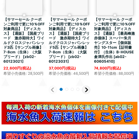
【サマーセール クーポ
【サマーセール クーポ
【サマーセール クーポ
ンご利用で更に10％OFF
ンご利用で更に10％OFF
ンご利用で更に10％OFF
対象商品】【ディスカ
対象商品】【ディスカ
対象商品】【ディスカ
ス】【通販】【国産ブリ
ス】【通販】【国産ブリ
ス】【通販】【最高峰激
ード 激赤期待大】ワイ
ード 激赤期待大】ワイ
赤個体】スーパー朱月
ルドクロスジャパンレッ
ルドクロスジャパンレッ
ヤングスター【個体販
ド3匹【サンプル画像】
ド5匹【サンプル画像】
売】10-11cm【証明書
7-8cm（生体）（大阪
7-8cm（生体）（大阪
付】（生体）B-HOUSE
ブリード）
[
zb02-
ブリード）
[
zb02-
倉津氏作出
[
ab02-
60123021
]
60123031
]
60605410
]
22,600
円
(税込)
37,000
円
(税込)
74,800
円
(税込)
希望小売価格
:
28,500
円
希望小売価格
:
46,500
円
希望小売価格
:
88,000
円