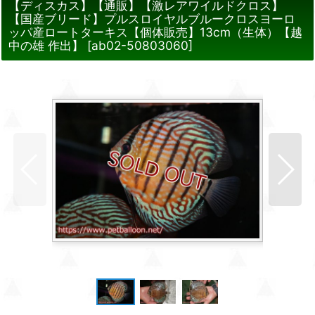
【ディスカス】【通販】【激レアワイルドクロス】
【国産ブリード】プルスロイヤルブルークロスヨーロ
ッパ産ロートターキス【個体販売】13cm（生体）【越
中の雄 作出】
[
ab02-50803060
]