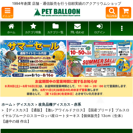
1994年創業 店舗・通信販売を行う信頼実績のアクアリウムショップ
メニュー
商品検索
カート
ホーム
カテゴリ特集
カテゴリ一覧
問い合わせ
ログイン
ホーム
>
ディスカス
>
改良品種ディスカス－赤系
>
【ディスカス】【通販】【激レアワイルドクロス】【国産ブリード】プルスロ
イヤルブルークロスヨーロッパ産ロートターキス【個体販売】13cm（生体）
【越中の雄 作出】