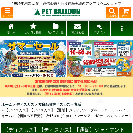
1994年創業 店舗・通信販売を行う信頼実績のアクアリウムショップ
メニュー
商品検索
カート
ホーム
カテゴリ特集
カテゴリ一覧
問い合わせ
ログイン
ホーム
>
ディスカス
>
改良品種ディスカス－青系
>
【ディスカス】【ディスカス】【通販】ジャイアントブルーフローラ（ハイフ
ォーム）【個体ペア販売】12-13cm（生体）マレーシア NAディスカスファーム
【ディスカス】【ディスカス】【通販】ジャイアント