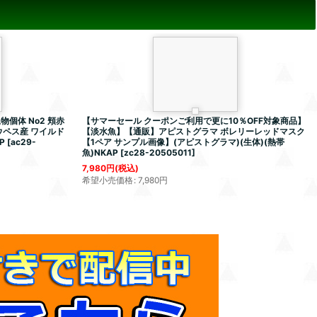
個体 No2 頬赤
【サマーセール クーポンご利用で更に10％OFF対象商品】
ウペス産 ワイルド
【淡水魚】【通販】アピストグラマ ボレリーレッドマスク
P
[
ac29-
【1ペア サンプル画像】(アピストグラマ)(生体)(熱帯
魚)NKAP
[
zc28-20505011
]
7,980
円
(税込)
希望小売価格
:
7,980
円