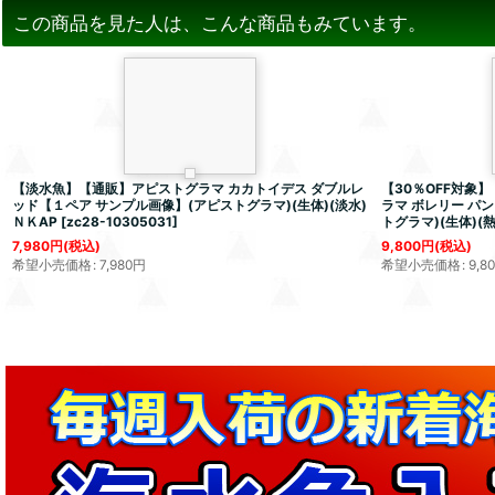
この商品を見た人は、こんな商品もみています。
【淡水魚】【通販】アピストグラマ カカトイデス ダブルレ
【30％OFF対象】
ッド【１ペア サンプル画像】(アピストグラマ)(生体)(淡水)
ラマ ボレリー パ
ＮＫAP
[
zc28-10305031
]
トグラマ)(生体)(熱
7,980
円
(税込)
9,800
円
(税込)
希望小売価格
:
7,980
円
希望小売価格
:
9,8