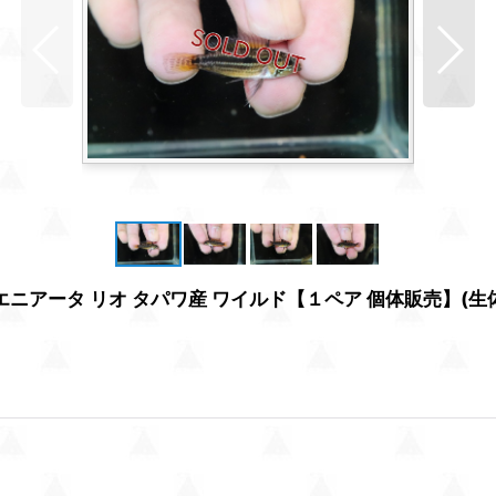
ニアータ リオ タパワ産 ワイルド【１ペア 個体販売】(生体)