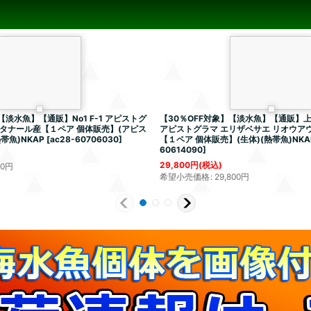
【淡水魚】【通販】No1 F-1 アピストグ
【30％OFF対象】【淡水魚】【通販】上物
ンタナール産【１ペア 個体販売】(アピス
アピストグラマ エリザベサエ リオウア
帯魚)NKAP
[
ac28-60706030
]
【１ペア 個体販売】(生体)(熱帯魚)NKA
60614090
]
29,800
円
(税込)
00
円
希望小売価格
:
29,800
円