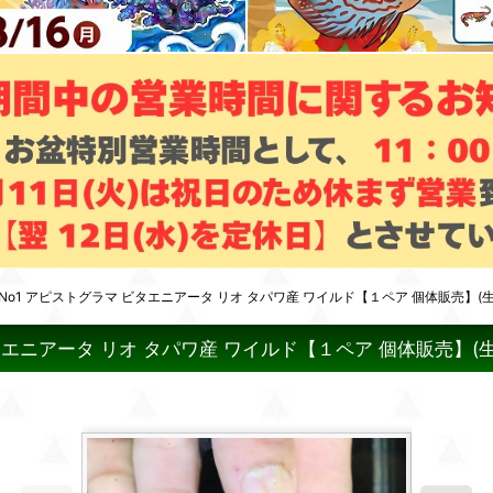
o1 アピストグラマ ビタエニアータ リオ タパワ産 ワイルド【１ペア 個体販売】(生体
エニアータ リオ タパワ産 ワイルド【１ペア 個体販売】(生体