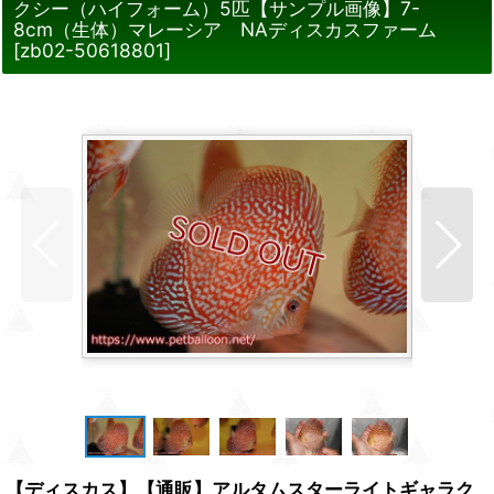
クシー（ハイフォーム）5匹【サンプル画像】7-
8cm（生体）マレーシア NAディスカスファーム
[
zb02-50618801
]
【ディスカス】【通販】アルタムスターライトギャラク