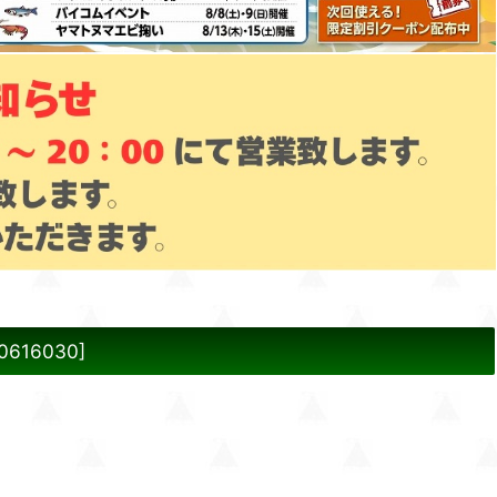
0616030
]