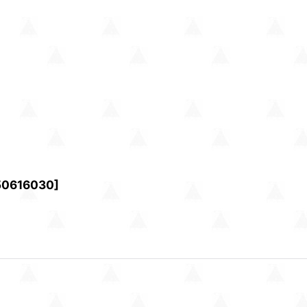
50616030
]