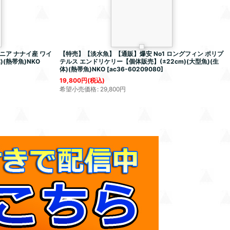
ニア ナナイ産 ワイ
【特売】【淡水魚】【通販】爆安 No1 ロングフィン ポリプ
)(熱帯魚)NKO
テルス エンドリケリー【個体販売】(±22cm)(大型魚)(生
体)(熱帯魚)NKO
[
ac36-60209080
]
19,800
円
(税込)
希望小売価格
:
29,800
円