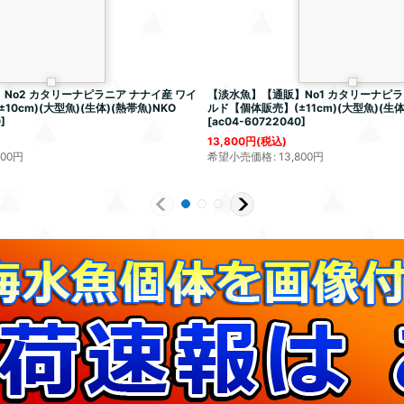
No2 カタリーナピラニア ナナイ産 ワイ
【淡水魚】【通販】No1 カタリーナピラ
0cm)(大型魚)(生体)(熱帯魚)NKO
ルド【個体販売】(±11cm)(大型魚)(生体
0
]
[
ac04-60722040
]
13,800
円
(税込)
800
円
希望小売価格
:
13,800
円