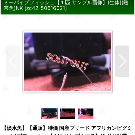
ミーパイプフィッシュ【１匹 サンプル画像】(生体)(熱
帯魚)NK
[
zc42-50616021
]
【淡水魚】【通販】特価 国産ブリード アフリカンピグミ