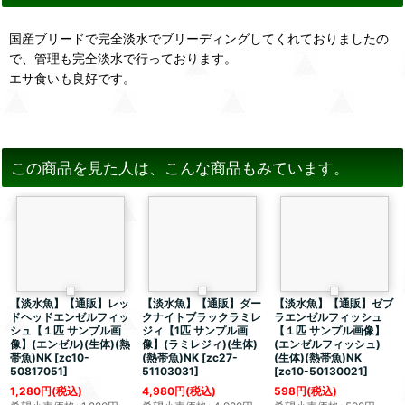
国産ブリードで完全淡水でブリーディングしてくれておりましたの
で、管理も完全淡水で行っております。
エサ食いも良好です。
この商品を見た人は、こんな商品もみています。
【淡水魚】【通販】レッ
【淡水魚】【通販】ダー
【淡水魚】【通販】ゼブ
ドヘッドエンゼルフィッ
クナイトブラックラミレ
ラエンゼルフィッシュ
シュ【１匹 サンプル画
ジィ【1匹 サンプル画
【１匹 サンプル画像】
像】(エンゼル)(生体)(熱
像】(ラミレジィ)(生体)
(エンゼルフィッシュ)
帯魚)NK
[
zc10-
(熱帯魚)NK
[
zc27-
(生体)(熱帯魚)NK
50817051
]
51103031
]
[
zc10-50130021
]
1,280
円
(税込)
4,980
円
(税込)
598
円
(税込)