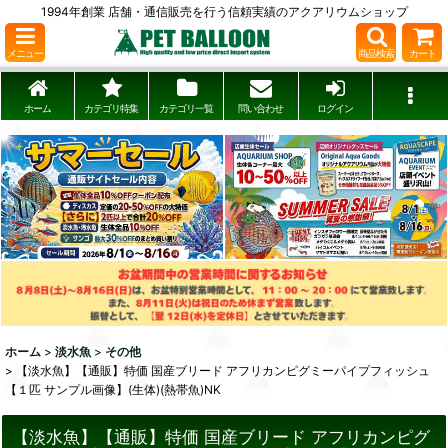
1994年創業 店舗・通信販売を行う信頼実績のアクアリウムショップ
メニュー
商品検索
カート
ホーム
カテゴリ特集
カテゴリ一覧
問い合わせ
ログイン
ホーム
>
淡水魚
>
その他
>
【淡水魚】【通販】特価 国産ブリード アフリカンピグミーパイプフィッシュ
【１匹 サンプル画像】(生体)(熱帯魚)NK
【淡水魚】【通販】特価 国産ブリード アフリカンピグ