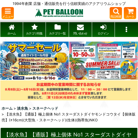
1994年創業 店舗・通信販売を行う信頼実績のアクアリウムショップ
メニュー
商品検索
カート
ホーム
カテゴリ特集
カテゴリ一覧
問い合わせ
ログイン
ホーム
>
淡水魚
>
スネークヘッド
>
【淡水魚】【通販】極上個体 No1 スターダストダイヤモンドコウタイ【個体販
売】(±16cm)(大型魚・スネークヘッド)(生体)(熱帯魚)NKO
【淡水魚】【通販】極上個体 No1 スターダストダイヤ