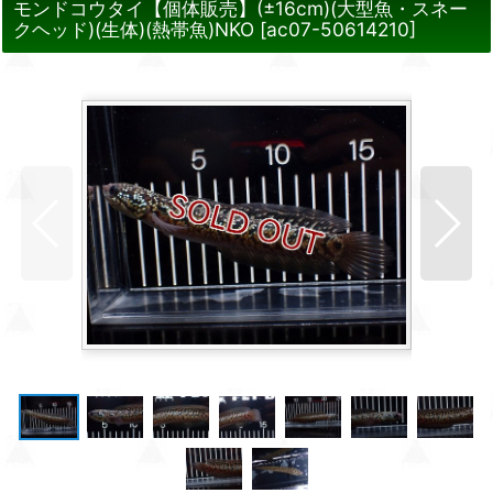
モンドコウタイ【個体販売】(±16cm)(大型魚・スネー
クヘッド)(生体)(熱帯魚)NKO
[
ac07-50614210
]