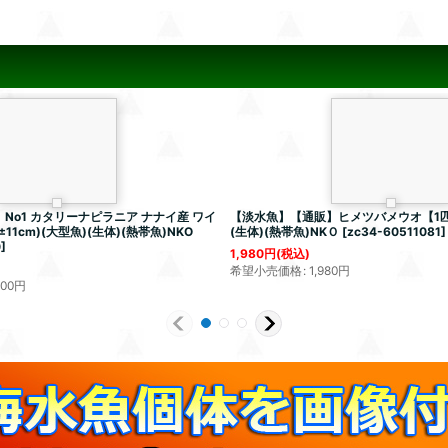
No1 カタリーナピラニア ナナイ産 ワイ
【淡水魚】【通販】ヒメツバメウオ【1匹
1cm)(大型魚)(生体)(熱帯魚)NKO
(生体)(熱帯魚)NKＯ
[
zc34-60511081
]
0
]
1,980
円
(税込)
希望小売価格
:
1,980
円
800
円