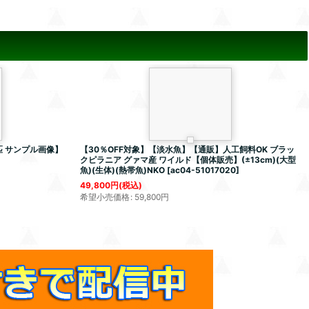
 サンプル画像】
【30％OFF対象】【淡水魚】【通販】人工飼料OK ブラッ
クピラニア グァマ産 ワイルド【個体販売】(±13cm)(大型
魚)(生体)(熱帯魚)NKO
[
ac04-51017020
]
49,800
円
(税込)
希望小売価格
:
59,800
円