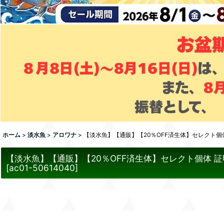
ホーム
>
淡水魚
>
アロワナ
>
【淡水魚】【通販】【20％OFF済生体】セレクト個体 
【淡水魚】【通販】【20％OFF済生体】セレクト個体 証明書
[
ac01-50614040
]