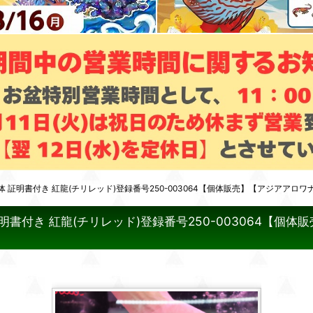
証明書付き 紅龍(チリレッド)登録番号250-003064【個体販売】【アジアアロワナ】(
付き 紅龍(チリレッド)登録番号250-003064【個体販売