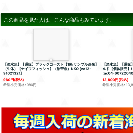
この商品を見た人は、こんな商品もみています。
【淡水魚】【通販】ブラックゴースト【1匹 サンプル画像】
【淡水魚】【通販】
（生体）【ナイフフィッシュ】（熱帯魚）NKO
[
zc12-
ルド【個体販売】(±1
91021321
]
[
ac04-6072204
980
円
(税込)
13,800
円
(税込)
希望小売価格
:
980
円
希望小売価格
:
13,