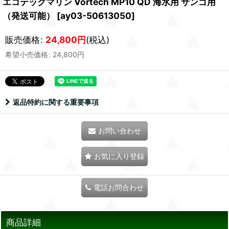
エコテックマリン Vortech MP10 QD 海水用 サンゴ用
（発送可能）
[
ay03-50613050
]
販売価格
:
24,800
円
(税込)
希望小売価格
:
24,800
円
返品特約に関する重要事項
お問い合わせ
お気に入り登録
電話お問合わせ
商品詳細