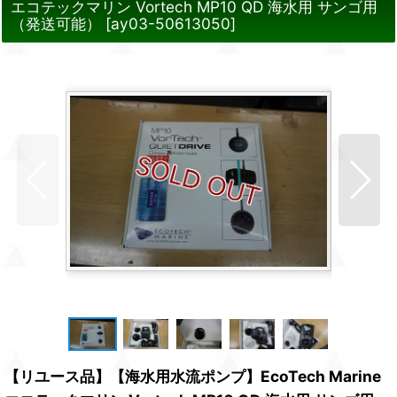
エコテックマリン Vortech MP10 QD 海水用 サンゴ用
（発送可能）
[
ay03-50613050
]
【リユース品】【海水用水流ポンプ】EcoTech Marine