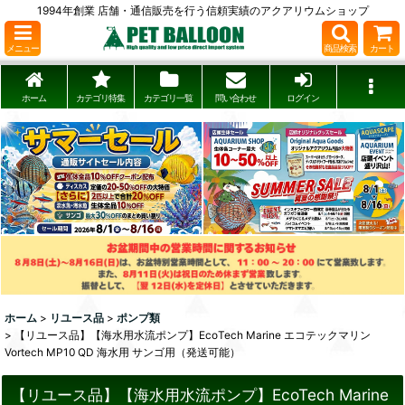
1994年創業 店舗・通信販売を行う信頼実績のアクアリウムショップ
メニュー
商品検索
カート
ホーム
カテゴリ特集
カテゴリ一覧
問い合わせ
ログイン
ホーム
>
リユース品
>
ポンプ類
>
【リユース品】【海水用水流ポンプ】EcoTech Marine エコテックマリン
Vortech MP10 QD 海水用 サンゴ用（発送可能）
【リユース品】【海水用水流ポンプ】EcoTech Marine