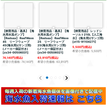
【飼育用品・器具】【海
【飼育用品・器具】【海
【飼育用品】 レッドシ
水用水流ポンプ】
水用水流ポンプ】
ーソルト210L【人工海
【Redsea】 ReefWave
【Redsea】 ReefWave
水】 (海水用)(サンゴ用)
45 リーフウェーブ
25 リーフウェーブ
[
zt15-91104271
]
45(海水用)(サンゴ用)
25(海水用)(サンゴ用)
5,500
円
(税込)
(メーカー保証付き)
(メーカー保証付き)
希望小売価格
:
5,500
円
[
zs34-00506031
]
[
zs34-00506021
]
74,140
円
(税込)
63,910
円
(税込)
希望小売価格
:
74,140
円
希望小売価格
:
63,910
円