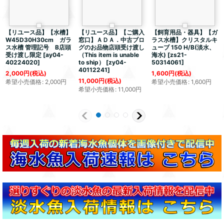
【リユース品】【水槽】
【リユース品】【ご購入
【飼育用品・器具】【ガ
W45D30H30cm ガラ
窓口】ＡＤＡ．中古ブロ
ラス水槽】クリスタルキ
ス水槽 管理記号 B店頭
グのお品物店頭受け渡し
ューブ 150 H/B(淡水、
受け渡し限定
[
ay04-
（This item is unable
海水)
[
zs21-
40224020
]
to ship）
[
zy04-
50314061
]
40112241
]
2,000
円
(税込)
1,600
円
(税込)
11,000
円
(税込)
希望小売価格
:
2,000
円
希望小売価格
:
1,600
円
希望小売価格
:
11,000
円