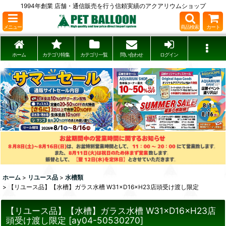
1994年創業 店舗・通信販売を行う信頼実績のアクアリウムショップ
メニュー
商品検索
カート
ホーム
カテゴリ特集
カテゴリ一覧
問い合わせ
ログイン
ホーム
>
リユース品
>
水槽類
>
【リユース品】【水槽】ガラス水槽 W31×D16×H23店頭受け渡し限定
【リユース品】【水槽】ガラス水槽 W31×D16×H23店
頭受け渡し限定
[
ay04-50530270
]