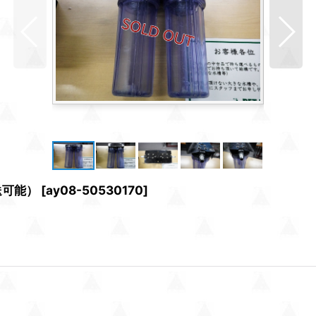
送可能）
[
ay08-50530170
]