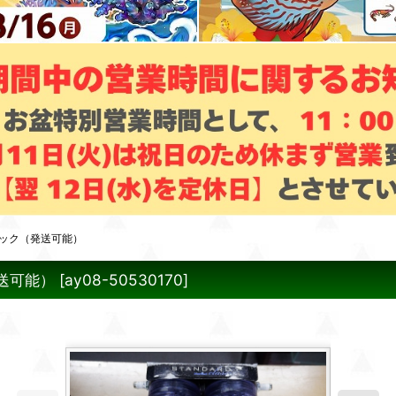
シック（発送可能）
送可能）
[
ay08-50530170
]