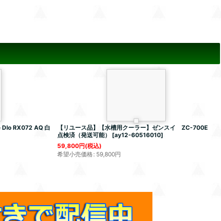
lo RX072 AQ 白
【リユース品】【水槽用クーラー】ゼンスイ ZC-700E
点検済（発送可能）
[
ay12-60516010
]
59,800
円
(税込)
希望小売価格
:
59,800
円