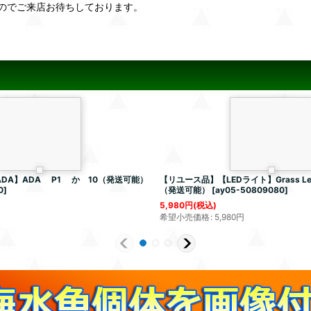
のでご来店お待ちしております。
DA】ADA P1 か 10（発送可能）
【リユース品】【LEDライト】Grass Le D
0
]
（発送可能）
[
ay05-50809080
]
5,980
円
(税込)
希望小売価格
:
5,980
円