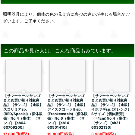
照明器具により、個体の色の見え方に多少の違いが生じる場合がご
ざいます。ご了承ください。
この商品を見た人は、こんな商品もみています。
【サマーセール サンゴ
【サマーセール サンゴ
【サマーセール サンゴ
まとめ買い割り対象商
まとめ買い割り対象商
まとめ買い割り対象商
品】【サンゴ】【通販】
品】【サンゴ】【通販】
品】【サンゴ】【通販】
スコリミアsp.
ディスクコーラルsp.
イボヤギsp.(オレンジ）
(RED/Special)（個体販
(Frankenstein)（個体販
Sサイズ（個体販売）
売）No.4（生体）（サ
売）No.6（生体）（サ
（±4cm)No.4（生体）
ンゴ）
[
ah04-
ンゴ）
[
ah14-
（サンゴ）
[
ah21-
60709200
]
60501410
]
60302130
]
17,800
円
(税込)
19,800
円
(税込)
3,980
円
(税込)