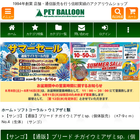
1994年創業 店舗・通信販売を行う信頼実績のアクアリウムショップ
メニュー
商品検索
カート
ホーム
カテゴリ特集
カテゴリ一覧
問い合わせ
ログイン
ホーム
>
ソフトコーラル
>
ウミアザミ類
>
【サンゴ】【通販】ブリード チガイウミアザミsp.（個体販売）（±7-9ｃｍ）
No.4（生体）（サンゴ）
【サンゴ】【通販】ブリード チガイウミアザミsp.（個