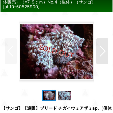
体販売）（±7-9ｃｍ）No.4（生体）（サンゴ）
[
ah10-50525900
]
【サンゴ】【通販】ブリード チガイウミアザミsp.（個体