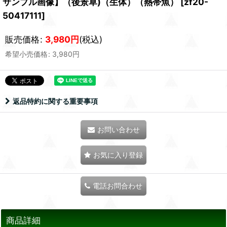
サンプル画像】（後景草)（生体）（熱帯魚）
[
zf20-
50417111
]
販売価格
:
3,980
円
(税込)
希望小売価格
:
3,980
円
返品特約に関する重要事項
お問い合わせ
お気に入り登録
電話お問合わせ
商品詳細