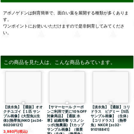
アポノゲドンは飼育簡単で、面白い葉を展開する種類が多くありま
す。
ワンポイントにお使いいただけますので是非飼育してみてくださ
い。
この商品を見た人は、こんな商品もみています。
【淡水魚】【通販】オオ
【サマーセール クーポ
【淡水魚】【通販】コリ
クチユゴイ【１匹 サン
ンご利用で更に10％OFF
ドラス ピグミー【5匹
プル画像】(大型魚)(生
対象商品】【通販 水
サンプル画像】（生体）
体)(熱帯魚)NKO
[
zc34-
草】組織培養 リスノシ
【コリドラス】（熱帯
60208121
]
ッポ(無農薬)【1カップ
魚）NKCR
[
zc32-
サンプル画像】（後景
91018841
]
3,980
円
(税込)
草)（生体）（熱帯魚）