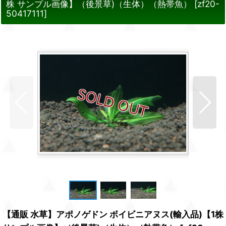
株 サンプル画像】（後景草)（生体）（熱帯魚）
[
zf20-
50417111
]
【通販 水草】アポノゲドン ボイビニアヌス(輸入品)【1株