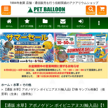
1994年創業 店舗・通信販売を行う信頼実績のアクアリウムショップ
メニュー
商品検索
カート
ホーム
カテゴリ特集
カテゴリ一覧
問い合わせ
ログイン
ホーム
>
水草
>
その他
>
【通販 水草】アポノゲドン ボイビニアヌス(輸入品)【1株 サンプル画像】（後
景草)（生体）（熱帯魚）
【通販 水草】アポノゲドン ボイビニアヌス(輸入品)【1