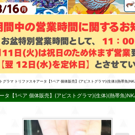
トグラマ トリファスキアータ【1ペア 個体販売】(アピストグラマ)(生体)(熱帯魚)NK
タ【1ペア 個体販売】(アピストグラマ)(生体)(熱帯魚)NK