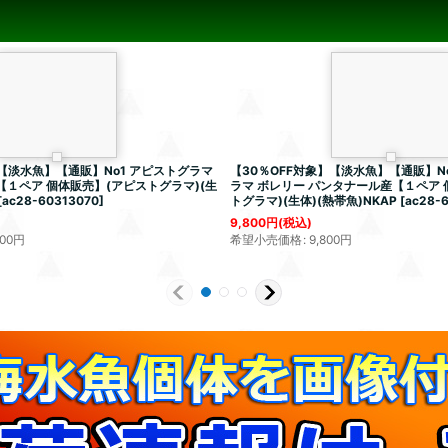
】【淡水魚】【通販】No1 アピストグラマ
【30％OFF対象】【淡水魚】【通販】No3
-1【１ペア 個体販売】(アピストグラマ)(生
ラマ ボレリー パンタナール産【１ペア 
[
ac28-60313070
]
トグラマ)(生体)(熱帯魚)NKAP
[
ac28-
9,800
円
(税込)
800
円
希望小売価格
:
9,800
円