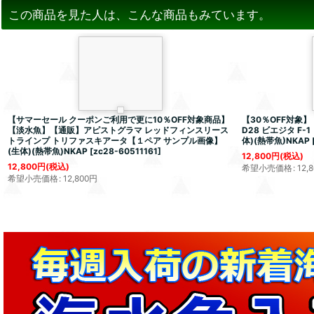
この商品を見た人は、こんな商品もみています。
【サマーセール クーポンご利用で更に10％OFF対象商品】
【30％OFF対象
【淡水魚】【通販】アピストグラマ レッドフィンスリース
D28 ビエジタ F
トラインプ トリファスキアータ【１ペア サンプル画像】
体)(熱帯魚)NKAP
(生体)(熱帯魚)NKAP
[
zc28-60511161
]
12,800
円
(税込)
12,800
円
(税込)
希望小売価格
:
12,
希望小売価格
:
12,800
円