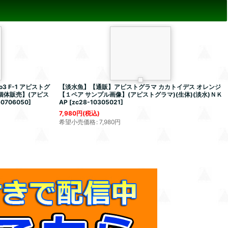
 F-1 アピストグ
【淡水魚】【通販】アピストグラマ カカトイデス オレンジ
個体販売】(アピス
【１ペア サンプル画像】(アピストグラマ)(生体)(淡水)ＮＫ
60706050
]
AP
[
zc28-10305021
]
7,980
円
(税込)
希望小売価格
:
7,980
円