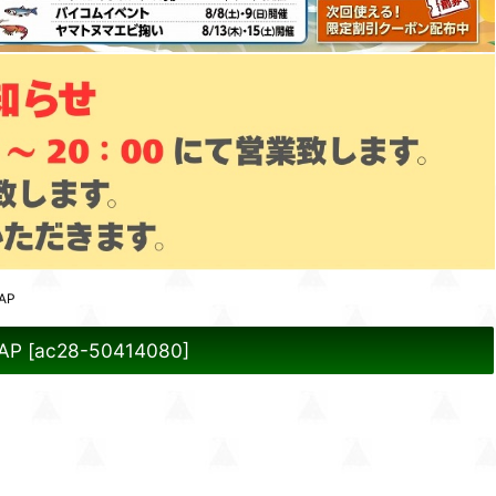
AP
AP
[
ac28-50414080
]