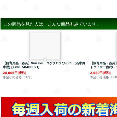
この商品を見た人は、こんな商品もみています。
【飼育用品・器具】Suisaku コケクロスワイパー(淡水海
【飼育用品・器具】Su
水用)
[
zs38-50406021
]
トタイマー(淡水、
20,965
円
(税込)
2,680
円
(税込)
希望小売価格
:
540
円
希望小売価格
:
2,6