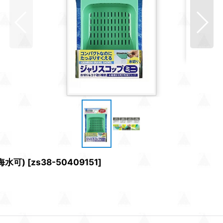
海水可)
[
zs38-50409151
]