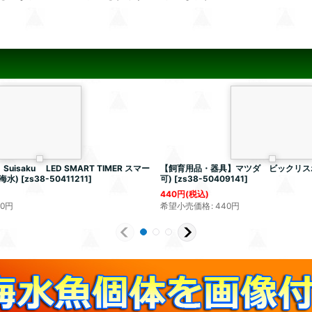
isaku LED SMART TIMER スマー
【飼育用品・器具】マツダ ビックリスポ
海水)
[
zs38-50411211
]
可)
[
zs38-50409141
]
440
円
(税込)
80
円
希望小売価格
:
440
円