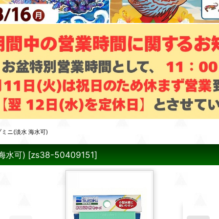
ミニ(淡水 海水可)
海水可)
[
zs38-50409151
]