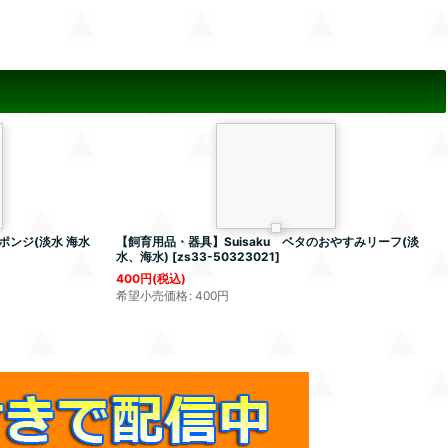
ンジ(淡水 海水
【飼育用品・器具】Suisaku ベタのおやすみリーフ(淡
水、海水)
[
zs33-50323021
]
400
円
(税込)
希望小売価格
:
400
円