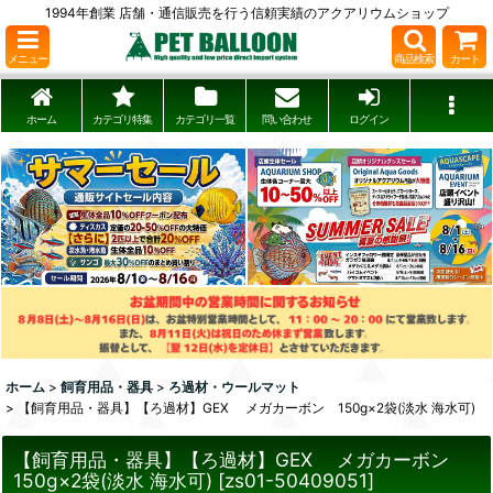
1994年創業 店舗・通信販売を行う信頼実績のアクアリウムショップ
メニュー
商品検索
カート
ホーム
カテゴリ特集
カテゴリ一覧
問い合わせ
ログイン
ホーム
>
飼育用品・器具
>
ろ過材・ウールマット
>
【飼育用品・器具】【ろ過材】GEX メガカーボン 150g×2袋(淡水 海水可)
【飼育用品・器具】【ろ過材】GEX メガカーボン
150g×2袋(淡水 海水可)
[
zs01-50409051
]