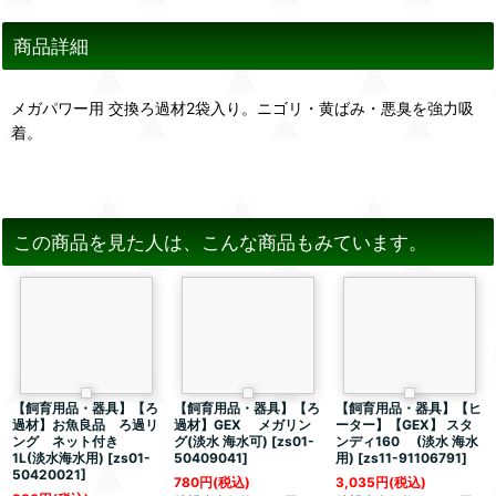
商品詳細
メガパワー用 交換ろ過材2袋入り。ニゴリ・黄ばみ・悪臭を強力吸
着。
この商品を見た人は、こんな商品もみています。
【飼育用品・器具】【ろ
【飼育用品・器具】【ろ
【飼育用品・器具】【ヒ
過材】お魚良品 ろ過リ
過材】GEX メガリン
ーター】【GEX】 スタ
ング ネット付き
グ(淡水 海水可)
[
zs01-
ンディ160 (淡水 海水
1L(淡水海水用)
[
zs01-
50409041
]
用)
[
zs11-91106791
]
50420021
]
780
円
(税込)
3,035
円
(税込)