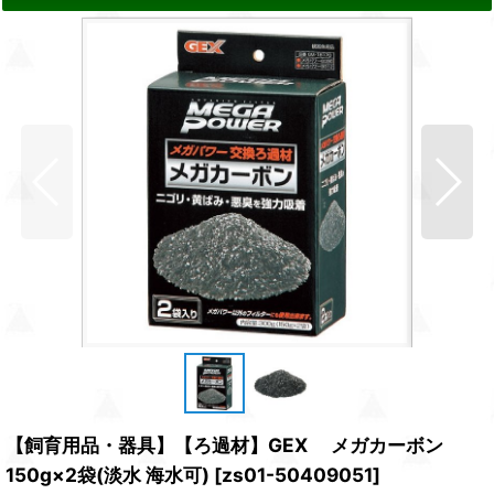
【飼育用品・器具】【ろ過材】GEX メガカーボン
150g×2袋(淡水 海水可)
[
zs01-50409051
]