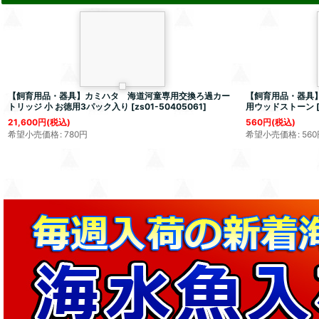
【飼育用品・器具】カミハタ 海道河童専用交換ろ過カー
【飼育用品・器具】
トリッジ 小 お徳用3パック入り
[
zs01-50405061
]
用ウッドストーン
21,600
円
(税込)
560
円
(税込)
希望小売価格
:
780
円
希望小売価格
:
560