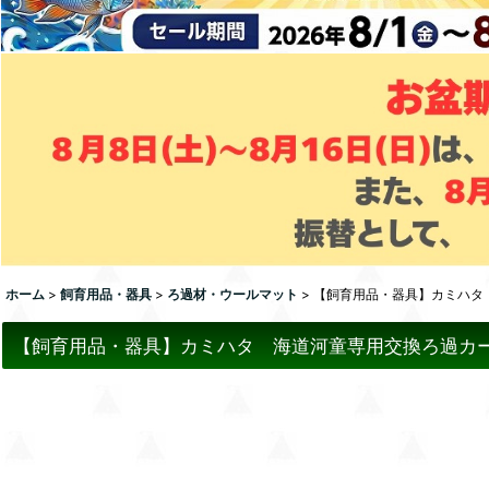
ホーム
>
飼育用品・器具
>
ろ過材・ウールマット
>
【飼育用品・器具】カミハタ 
【飼育用品・器具】カミハタ 海道河童専用交換ろ過カー