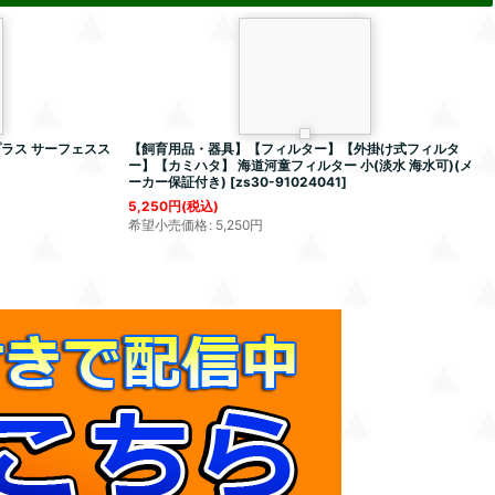
ラス サーフェスス
【飼育用品・器具】【フィルター】【外掛け式フィルタ
ー】【カミハタ】 海道河童フィルター 小(淡水 海水可)(メ
ーカー保証付き)
[
zs30-91024041
]
5,250
円
(税込)
希望小売価格
:
5,250
円