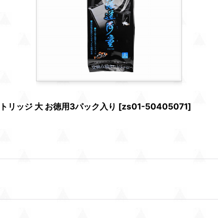
リッジ 大 お徳用3パック入り
[
zs01-50405071
]