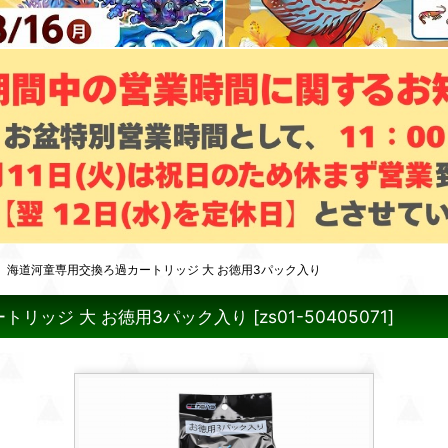
海道河童専用交換ろ過カートリッジ 大 お徳用3パック入り
トリッジ 大 お徳用3パック入り
[
zs01-50405071
]