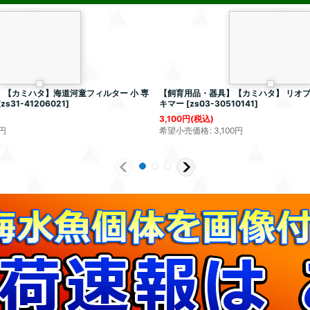
【カミハタ】海道河童フィルター 小 専
【飼育用品・器具】【カミハタ】 リオプ
[
zs31-41206021
]
キマー
[
zs03-30510141
]
3,100
円
(税込)
円
希望小売価格
:
3,100
円