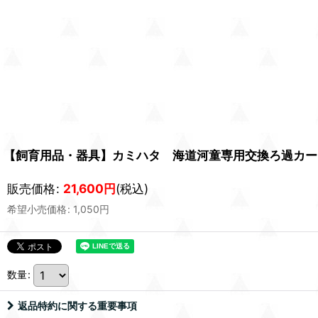
【飼育用品・器具】カミハタ 海道河童専用交換ろ過カート
販売価格
:
21,600
円
(税込)
希望小売価格
:
1,050
円
数量
:
返品特約に関する重要事項