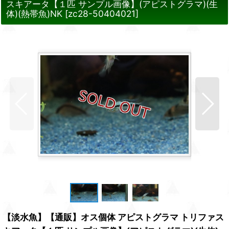
スキアータ【１匹 サンプル画像】(アピストグラマ)(生
体)(熱帯魚)NK
[
zc28-50404021
]
【淡水魚】【通販】オス個体 アピストグラマ トリファス