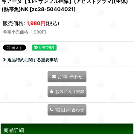
キアータ【１匹 サンプル画像】(アピストグラマ)(生体)
(熱帯魚)NK
[
zc28-50404021
]
販売価格
:
1,980
円
(税込)
希望小売価格
:
1,980
円
返品特約に関する重要事項
お問い合わせ
お気に入り登録
電話お問合わせ
商品詳細