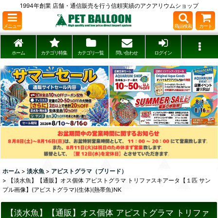
1994年創業 店舗・通信販売を行う信頼実績のアクアリウムショップ
メニュー
商品検索
カート
ホーム
カテゴリ特集
カテゴリ一覧
問い合わせ
ログイン
ホーム
>
淡水魚
>
アピストグラマ（ブリード）
>
【淡水魚】【通販】オス個体 アピストグラマ トリファスキアータ【１匹 サン
プル画像】(アピストグラマ)(生体)(熱帯魚)NK
【淡水魚】【通販】オス個体 アピストグラマ トリファ