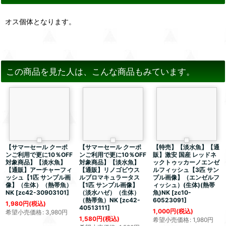
オス個体となります。
この商品を見た人は、こんな商品もみています。
【サマーセール クーポ
【サマーセール クーポ
【特売】【淡水魚】【通
ンご利用で更に10％OFF
ンご利用で更に10％OFF
販】激安 国産 レッドネ
対象商品】【淡水魚】
対象商品】【淡水魚】
ックトゥッカーノエンゼ
【通販】アーチャーフィ
【通販】リノゴビウス
ルフィッシュ【3匹 サン
ッシュ【1匹 サンプル画
ルブロマキュラータス
プル画像】（エンゼルフ
像】（生体）（熱帯魚）
【1匹 サンプル画像】
ィッシュ）(生体)(熱帯
NK
[
zc42-30903101
]
（淡水ハゼ）（生体）
魚)NK
[
zc10-
（熱帯魚）NK
[
zc42-
60523091
]
1,980
円
(税込)
40513111
]
1,000
円
(税込)
希望小売価格
:
3,980
円
1,580
円
(税込)
希望小売価格
:
1,980
円