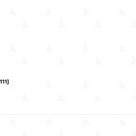
111
]