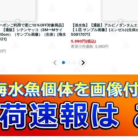
ーポンご利用で更に10％OFF対象商品】
【淡水魚】【通販】アルビノダンタムエ
】【通販】シテンヤッコ（SMーMサイ
【１匹 サンプル画像】(エンゼル)(生体)
-10cm）（サンプル画像）（生体）(海水
50817071
]
121
]
5,980
円
(税込)
希望小売価格
:
5,980
円
80
円