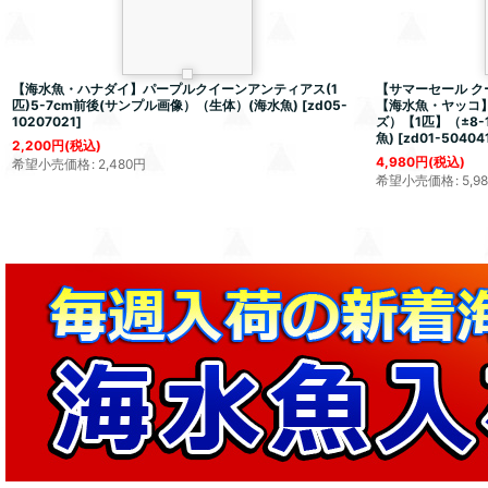
【海水魚・ハナダイ】パープルクイーンアンティアス(1
【サマーセール ク
匹)5-7cm前後(サンプル画像）（生体）(海水魚)
[
zd05-
【海水魚・ヤッコ
10207021
]
ズ）【1匹】（±8
魚)
[
zd01-50404
2,200
円
(税込)
4,980
円
(税込)
希望小売価格
:
2,480
円
希望小売価格
:
5,9