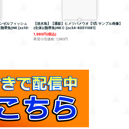
ンゼルフィッシュ
【淡水魚】【通販】ヒメツバメウオ【1匹 サンプル画像】
(熱帯魚)NK
[
zc10-
(生体)(熱帯魚)NKＯ
[
zc34-60511081
]
1,980
円
(税込)
希望小売価格
:
1,980
円