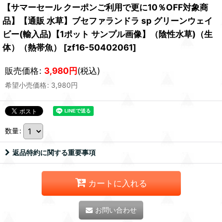
【サマーセール クーポンご利用で更に10％OFF対象商
品】【通販 水草】ブセファランドラ sp グリーンウェイ
ビー(輸入品)【1ポット サンプル画像】（陰性水草)（生
体）（熱帯魚）
[
zf16-50402061
]
販売価格
:
3,980
円
(税込)
希望小売価格
:
3,980
円
数量
:
返品特約に関する重要事項
カートに入れる
お問い合わせ