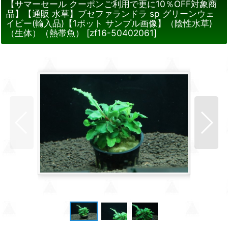
【サマーセール クーポンご利用で更に10％OFF対象商
品】【通販 水草】ブセファランドラ sp グリーンウェ
イビー(輸入品)【1ポット サンプル画像】（陰性水草)
（生体）（熱帯魚）
[
zf16-50402061
]