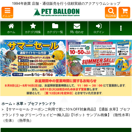
1994年創業 店舗・通信販売を行う信頼実績のアクアリウムショップ
メニュー
商品検索
カート
ホーム
カテゴリ特集
カテゴリ一覧
問い合わせ
ログイン
ホーム
>
水草
>
ブセファランドラ
>
【サマーセール クーポンご利用で更に10％OFF対象商品】【通販 水草】ブセフ
ァランドラ sp グリーンウェイビー(輸入品)【1ポット サンプル画像】（陰性水草)
（生体）（熱帯魚）