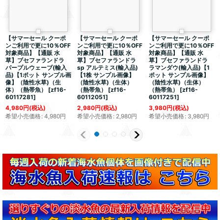
【サマーセール クーポ
【サマーセール クーポ
【サマーセール クーポ
ンご利用で更に10％OFF
ンご利用で更に10％OFF
ンご利用で更に10％OFF
対象商品】【通販 水
対象商品】【通販 水
対象商品】【通販 水
草】ブセファランドラ
草】ブセファランドラ
草】ブセファランドラ
パープルウェーブ(輸入
sp アルテミス(輸入品)
ラマンダウ(輸入品)【1
品)【1ポット サンプル画
【1株 サンプル画像】
ポット サンプル画像】
像】（陰性水草)（生
（陰性水草)（生体）
（陰性水草)（生体）
体）（熱帯魚）
[
zf16-
（熱帯魚）
[
zf16-
（熱帯魚）
[
zf16-
60117281
]
60112051
]
60117251
]
4,980
円
(税込)
2,980
円
(税込)
3,980
円
(税込)
希望小売価格
:
4,980
円
希望小売価格
:
2,980
円
希望小売価格
:
3,980
円