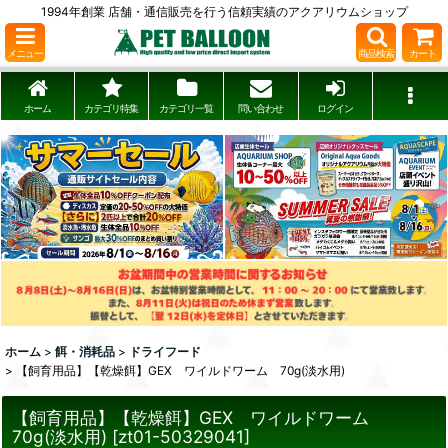
1994年創業 店舗・通信販売を行う信頼実績のアクアリウムショップ
メニュー
商品検索
カート
ホーム
カテゴリ特集
カテゴリ一覧
問い合わせ
ログイン
ホーム
>
餌・消耗品
>
ドライフード
>
【飼育用品】【乾燥餌】GEX ワイルドワーム 70g(淡水用)
【飼育用品】【乾燥餌】GEX ワイルドワーム
70g(淡水用)
[
zt01-50329041
]