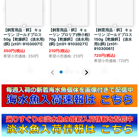
【飼育用品・餌】 キョ
【飼育用品・餌】 キョ
【飼育用品・餌】 キョ
ーリン ゴールドプロス
ーリン プロリア(特小粒)
ーリン ゴールドプロス
50g【乾燥餌】 (淡水用)
70g【乾燥餌】 (淡水用)
150g【乾燥餌】 (淡水
(餌)
[
zt01-91030071
]
(餌)
[
zt01-91030271
]
用)(餌)
[
zt01-
91030061
]
350
円
(税込)
210
円
(税込)
720
円
(税込)
希望小売価格
:
350
円
希望小売価格
:
210
円
希望小売価格
:
720
円