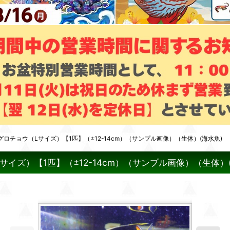
チョウ（Lサイズ）【1匹】（±12-14cm）（サンプル画像）（生体）(海水魚)
ズ）【1匹】（±12-14cm）（サンプル画像）（生体）(