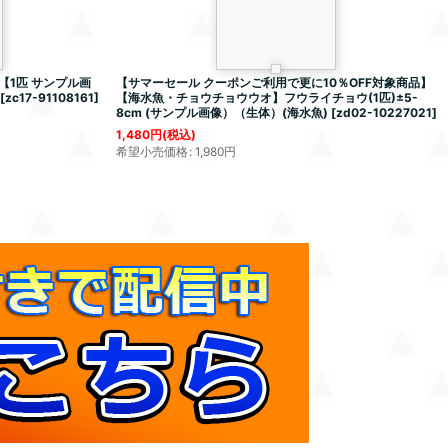
1匹 サンプル画
【サマーセール クーポンご利用で更に10％OFF対象商品】
[
zc17-91108161
]
【海水魚・チョウチョウウオ】フウライチョウ(1匹)±5-
8cm (サンプル画像）（生体）(海水魚)
[
zd02-10227021
]
1,480
円
(税込)
希望小売価格
:
1,980
円