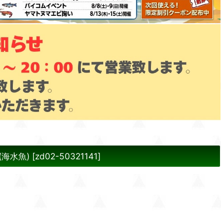
海水魚)
[
zd02-50321141
]