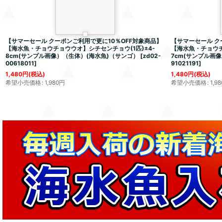
【サマーセール クーポンご利用で更に10％OFF対象商品】
【サマーセール ク
【海水魚・チョウチョウウオ】シチセンチョウ(1匹)±4-
【海水魚・チョウチ
8cm(サンプル画像）（生体）(海水魚)（サンゴ）
[
zd02-
7cm(サンプル画
00618011
]
91021191
]
1,480
円
(税込)
1,480
円
(税込)
希望小売価格
:
1,980
円
希望小売価格
:
1,98