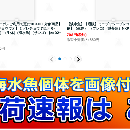
ーポンご利用で更に10％OFF対象商品】
【淡水魚】【通販】ミニブッシープレコ【
ョウウオ】ミゾレチョウ (1匹)±6-
像】（生体） (プレコ)（熱帯魚）NKP
像）（生体）(海水魚)（サンゴ）
[
zd02-
798
円
(税込)
希望小売価格
:
880
円
0
円