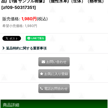
品)【1個 サンプル画像】（陰性水草)（生体）（熱帯魚）
[
zf09-50317351
]
販売価格
:
1,980
円
(税込)
希望小売価格
:
1,980
円
返品特約に関する重要事項
お問い合わせ
お気に入り登録
電話お問合わせ
商品詳細