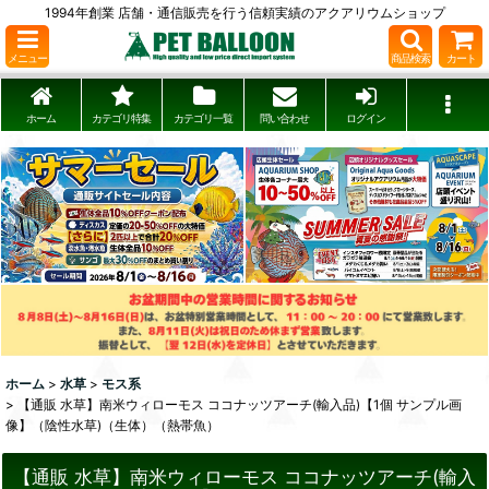
1994年創業 店舗・通信販売を行う信頼実績のアクアリウムショップ
メニュー
商品検索
カート
ホーム
カテゴリ特集
カテゴリ一覧
問い合わせ
ログイン
ホーム
>
水草
>
モス系
>
【通販 水草】南米ウィローモス ココナッツアーチ(輸入品)【1個 サンプル画
像】（陰性水草)（生体）（熱帯魚）
【通販 水草】南米ウィローモス ココナッツアーチ(輸入