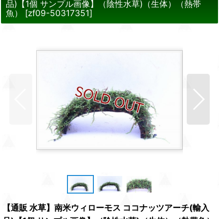
品)【1個 サンプル画像】（陰性水草)（生体）（熱帯
魚）
[
zf09-50317351
]
【通販 水草】南米ウィローモス ココナッツアーチ(輸入