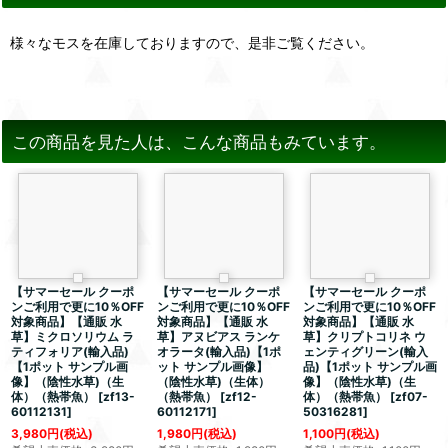
様々なモスを在庫しておりますので、是非ご覧ください。
この商品を見た人は、こんな商品もみています。
【サマーセール クーポ
【サマーセール クーポ
【サマーセール クーポ
ンご利用で更に10％OFF
ンご利用で更に10％OFF
ンご利用で更に10％OFF
対象商品】【通販 水
対象商品】【通販 水
対象商品】【通販 水
草】ミクロソリウム ラ
草】アヌビアス ランケ
草】クリプトコリネ ウ
ティフォリア(輸入品)
オラータ(輸入品)【1ポ
ェンティグリーン(輸入
【1ポット サンプル画
ット サンプル画像】
品)【1ポット サンプル画
像】（陰性水草)（生
（陰性水草)（生体）
像】（陰性水草)（生
体）（熱帯魚）
[
zf13-
（熱帯魚）
[
zf12-
体）（熱帯魚）
[
zf07-
60112131
]
60112171
]
50316281
]
3,980
円
(税込)
1,980
円
(税込)
1,100
円
(税込)