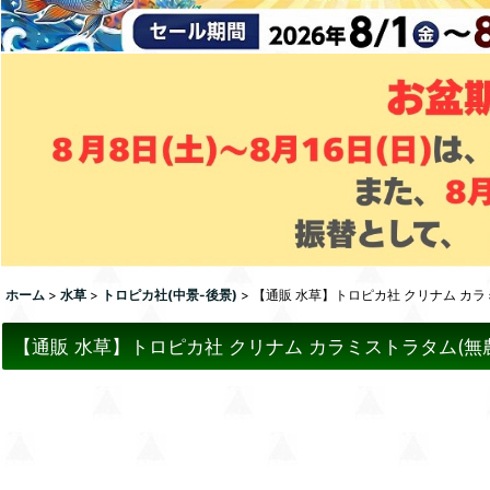
ホーム
>
水草
>
トロピカ社(中景-後景)
>
【通販 水草】トロピカ社 クリナム カ
【通販 水草】トロピカ社 クリナム カラミストラタム(無