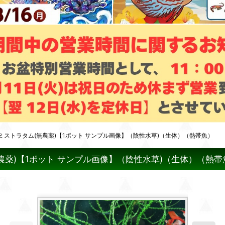
ラミストラタム(無農薬)【1ポット サンプル画像】（陰性水草)（生体）（熱帯魚）
農薬)【1ポット サンプル画像】（陰性水草)（生体）（熱帯