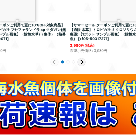
ーポンご利用で更に10％OFF対象商品】
【サマーセール クーポンご利用で更に10
カ社 ブセファランドラ sp クダガン(無
【通販 水草】トロピカ社 ミクロソリウム
サンプル画像】（陰性水草)（生体）（熱帯
農薬)【1ポット サンプル画像】（陰性
2071
]
魚）
[
zf05-50317271
]
3,980
円
(税込)
80
円
希望小売価格
:
3,980
円