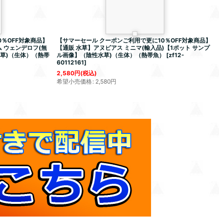
％OFF対象商品】
【サマーセール クーポンご利用で更に10％OFF対象商品】
 ウェンデロフ(無
【通販 水草】アヌビアス ミニマ(輸入品)【1ポット サンプ
水草)（生体）（熱帯
ル画像】（陰性水草)（生体）（熱帯魚）
[
zf12-
60112161
]
2,580
円
(税込)
希望小売価格
:
2,580
円