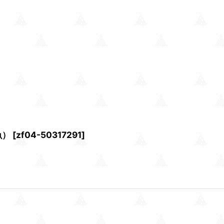
魚）
[
zf04-50317291
]