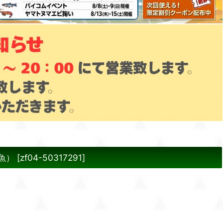
魚）
[
zf04-50317291
]