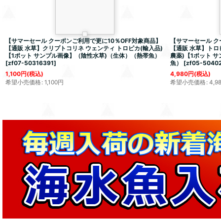
【サマーセール クーポンご利用で更に10％OFF対象商品】
【サマーセール ク
【通販 水草】クリプトコリネ ウェンティ トロピカ(輸入品)
【通販 水草】トロピ
【1ポット サンプル画像】（陰性水草)（生体）（熱帯魚）
農薬)【1ポット 
[
zf07-50316391
]
魚）
[
zf05-5040
1,100
円
(税込)
4,980
円
(税込)
希望小売価格
:
1,100
円
希望小売価格
:
4,9