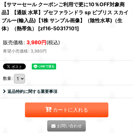
【サマーセール クーポンご利用で更に10％OFF対象商
品】【通販 水草】ブセファランドラ sp ビブリス スカイ
ブルー(輸入品)【1株 サンプル画像】（陰性水草)（生
体）（熱帯魚）
[
zf16-50317101
]
販売価格
:
3,980
円
(税込)
希望小売価格
:
3,980
円
数量
:
返品特約に関する重要事項
カートに入れる
お問い合わせ