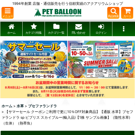
1994年創業 店舗・通信販売を行う信頼実績のアクアリウムショップ
メニュー
商品検索
カート
ホーム
カテゴリ特集
カテゴリ一覧
問い合わせ
ログイン
ホーム
>
水草
>
ブセファランドラ
>
【サマーセール クーポンご利用で更に10％OFF対象商品】【通販 水草】ブセフ
ァランドラ sp ビブリス スカイブルー(輸入品)【1株 サンプル画像】（陰性水草)
（生体）（熱帯魚）