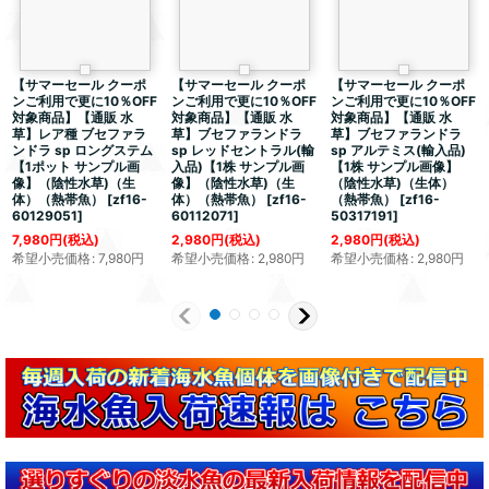
【サマーセール クーポ
【サマーセール クーポ
【サマーセール クーポ
ンご利用で更に10％OFF
ンご利用で更に10％OFF
ンご利用で更に10％OFF
対象商品】【通販 水
対象商品】【通販 水
対象商品】【通販 水
草】レア種 ブセファラ
草】ブセファランドラ
草】ブセファランドラ
ンドラ sp ロングステム
sp レッドセントラル(輸
sp アルテミス(輸入品)
【1ポット サンプル画
入品)【1株 サンプル画
【1株 サンプル画像】
像】（陰性水草)（生
像】（陰性水草)（生
（陰性水草)（生体）
体）（熱帯魚）
[
zf16-
体）（熱帯魚）
[
zf16-
（熱帯魚）
[
zf16-
60129051
]
60112071
]
50317191
]
7,980
円
(税込)
2,980
円
(税込)
2,980
円
(税込)
希望小売価格
:
7,980
円
希望小売価格
:
2,980
円
希望小売価格
:
2,980
円