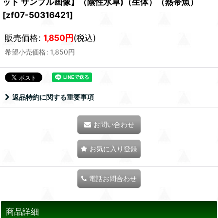
ット サンプル画像】（陰性水草)（生体）（熱帯魚）
[
zf07-50316421
]
販売価格
:
1,850
円
(税込)
希望小売価格
:
1,850
円
返品特約に関する重要事項
お問い合わせ
お気に入り登録
電話お問合わせ
商品詳細