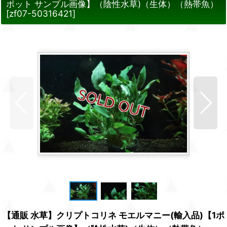
ポット サンプル画像】（陰性水草)（生体）（熱帯魚）
[
zf07-50316421
]
【通販 水草】クリプトコリネ モエルマニー(輸入品)【1ポ