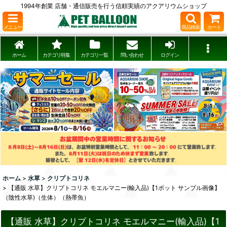
1994年創業 店舗・通信販売を行う信頼実績のアクアリウムショップ
メニュー
商品検索
カート
ホーム
カテゴリ特集
カテゴリ一覧
問い合わせ
ログイン
ホーム
>
水草
>
クリプトコリネ
>
【通販 水草】クリプトコリネ モエルマニー(輸入品)【1ポット サンプル画像】
（陰性水草)（生体）（熱帯魚）
【通販 水草】クリプトコリネ モエルマニー(輸入品)【1