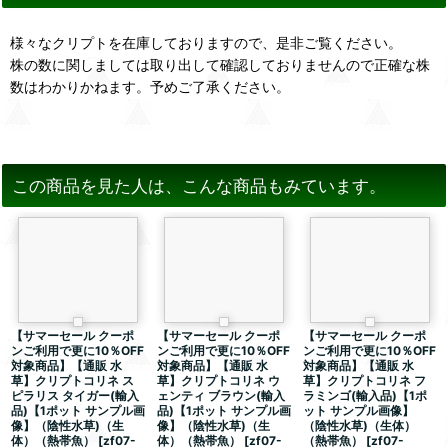
様々なクリプトを在庫しておりますので、是非ご覧ください。
株の数に関しましては取り出して確認しておりませんので正確な株
数はわかりかねます。予めご了承ください。
この商品を見た人は、こんな商品もみています。
【サマーセール クーポ
【サマーセール クーポ
【サマーセール クーポ
ンご利用で更に10％OFF
ンご利用で更に10％OFF
ンご利用で更に10％OFF
対象商品】【通販 水
対象商品】【通販 水
対象商品】【通販 水
草】クリプトコリネ ス
草】クリプトコリネ ウ
草】クリプトコリネ フ
ピラリス タイガー(輸入
ェンティ ブラウン(輸入
ラミンゴ(輸入品)【1ポ
品)【1ポット サンプル画
品)【1ポット サンプル画
ット サンプル画像】
像】（陰性水草)（生
像】（陰性水草)（生
（陰性水草)（生体）
体）（熱帯魚）
[
zf07-
体）（熱帯魚）
[
zf07-
（熱帯魚）
[
zf07-