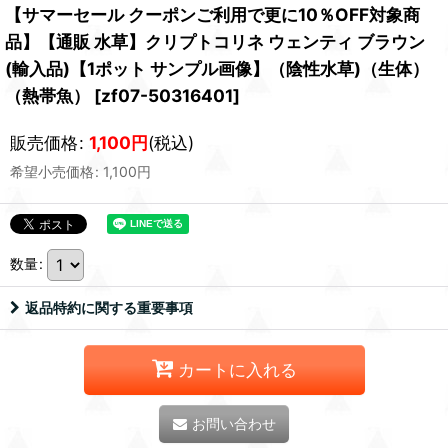
【サマーセール クーポンご利用で更に10％OFF対象商
品】【通販 水草】クリプトコリネ ウェンティ ブラウン
(輸入品)【1ポット サンプル画像】（陰性水草)（生体）
（熱帯魚）
[
zf07-50316401
]
販売価格
:
1,100
円
(税込)
希望小売価格
:
1,100
円
数量
:
返品特約に関する重要事項
カートに入れる
お問い合わせ