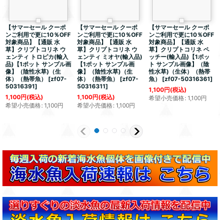
【サマーセール クーポ
【サマーセール クーポ
【サマーセール クーポ
ンご利用で更に10％OFF
ンご利用で更に10％OFF
ンご利用で更に10％OFF
対象商品】【通販 水
対象商品】【通販 水
対象商品】【通販 水
草】クリプトコリネ ウ
草】クリプトコリネ ウ
草】クリプトコリネ ペ
ェンティ トロピカ(輸入
ェンティ ミオヤ(輸入品)
ッチー(輸入品)【1ポッ
品)【1ポット サンプル画
【1ポット サンプル画
ト サンプル画像】（陰
像】（陰性水草)（生
像】（陰性水草)（生
性水草)（生体）（熱帯
体）（熱帯魚）
[
zf07-
体）（熱帯魚）
[
zf07-
魚）
[
zf07-50316361
]
50316391
]
50316311
]
1,100
円
(税込)
1,100
円
(税込)
1,100
円
(税込)
希望小売価格
:
1,100
円
希望小売価格
:
1,100
円
希望小売価格
:
1,100
円