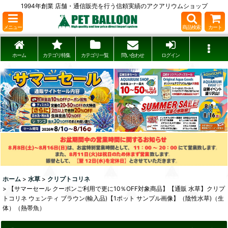
1994年創業 店舗・通信販売を行う信頼実績のアクアリウムショップ
メニュー
商品検索
カート
ホーム
カテゴリ特集
カテゴリ一覧
問い合わせ
ログイン
ホーム
>
水草
>
クリプトコリネ
>
【サマーセール クーポンご利用で更に10％OFF対象商品】【通販 水草】クリプ
トコリネ ウェンティ ブラウン(輸入品)【1ポット サンプル画像】（陰性水草)（生
体）（熱帯魚）