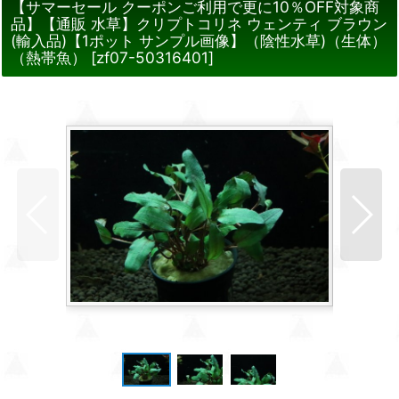
【サマーセール クーポンご利用で更に10％OFF対象商
品】【通販 水草】クリプトコリネ ウェンティ ブラウン
(輸入品)【1ポット サンプル画像】（陰性水草)（生体）
（熱帯魚）
[
zf07-50316401
]