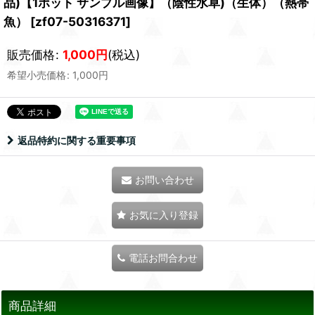
品)【1ポット サンプル画像】（陰性水草)（生体）（熱帯
魚）
[
zf07-50316371
]
販売価格
:
1,000
円
(税込)
希望小売価格
:
1,000
円
返品特約に関する重要事項
お問い合わせ
お気に入り登録
電話お問合わせ
商品詳細