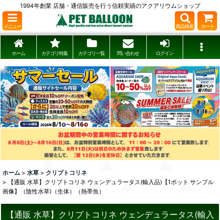
1994年創業 店舗・通信販売を行う信頼実績のアクアリウムショップ
メニュー
商品検索
カート
ホーム
カテゴリ特集
カテゴリ一覧
問い合わせ
ログイン
ホーム
>
水草
>
クリプトコリネ
>
【通販 水草】クリプトコリネ ウェンデュラータス(輸入品)【1ポット サンプル
画像】（陰性水草)（生体）（熱帯魚）
【通販 水草】クリプトコリネ ウェンデュラータス(輸入