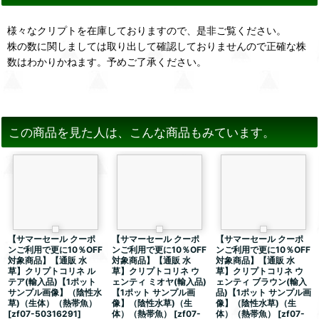
様々なクリプトを在庫しておりますので、是非ご覧ください。
株の数に関しましては取り出して確認しておりませんので正確な株
数はわかりかねます。予めご了承ください。
この商品を見た人は、こんな商品もみています。
【サマーセール クーポ
【サマーセール クーポ
【サマーセール クーポ
ンご利用で更に10％OFF
ンご利用で更に10％OFF
ンご利用で更に10％OFF
対象商品】【通販 水
対象商品】【通販 水
対象商品】【通販 水
草】クリプトコリネ ル
草】クリプトコリネ ウ
草】クリプトコリネ ウ
テア(輸入品)【1ポット
ェンティ ミオヤ(輸入品)
ェンティ ブラウン(輸入
サンプル画像】（陰性水
【1ポット サンプル画
品)【1ポット サンプル画
草)（生体）（熱帯魚）
像】（陰性水草)（生
像】（陰性水草)（生
[
zf07-50316291
]
体）（熱帯魚）
[
zf07-
体）（熱帯魚）
[
zf07-