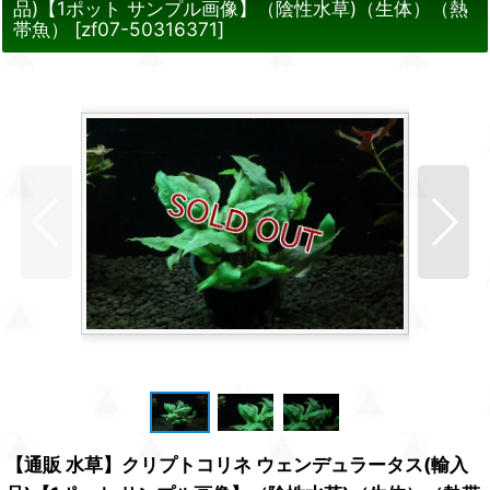
品)【1ポット サンプル画像】（陰性水草)（生体）（熱
帯魚）
[
zf07-50316371
]
【通販 水草】クリプトコリネ ウェンデュラータス(輸入