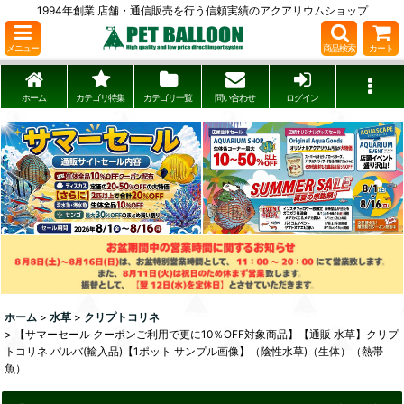
1994年創業 店舗・通信販売を行う信頼実績のアクアリウムショップ
メニュー
商品検索
カート
ホーム
カテゴリ特集
カテゴリ一覧
問い合わせ
ログイン
ホーム
>
水草
>
クリプトコリネ
>
【サマーセール クーポンご利用で更に10％OFF対象商品】【通販 水草】クリプ
トコリネ パルバ(輸入品)【1ポット サンプル画像】（陰性水草)（生体）（熱帯
魚）