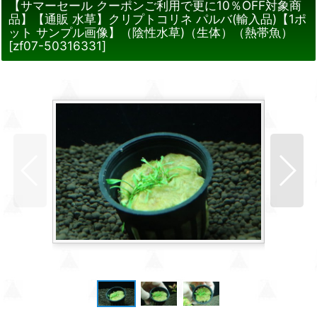
【サマーセール クーポンご利用で更に10％OFF対象商
品】【通販 水草】クリプトコリネ パルバ(輸入品)【1ポ
ット サンプル画像】（陰性水草)（生体）（熱帯魚）
[
zf07-50316331
]