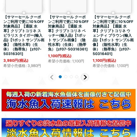
【サマーセール クーポ
【サマーセール クーポ
【サマーセール クーポ
ンご利用で更に10％OFF
ンご利用で更に10％OFF
ンご利用で更に10％OFF
対象商品】【通販 水
対象商品】【通販 水
対象商品】【通販 水
草】クリプトコリネ ス
草】クリプトコリネ ペ
草】クリプトコリネ ウ
ピラリス タイガー(輸入
ッチー(輸入品)【1ポッ
ェンティ ブラウン(輸入
品)【1ポット サンプル画
ト サンプル画像】（陰
品)【1ポット サンプル画
像】（陰性水草)（生
性水草)（生体）（熱帯
像】（陰性水草)（生
体）（熱帯魚）
[
zf07-
魚）
[
zf07-50316361
]
体）（熱帯魚）
[
zf07-
50316301
]
50316401
]
1,100
円
(税込)
3,980
円
(税込)
1,100
円
(税込)
希望小売価格
:
1,100
円
希望小売価格
:
3,980
円
希望小売価格
:
1,100
円