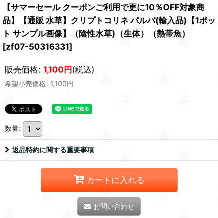
【サマーセール クーポンご利用で更に10％OFF対象商
品】【通販 水草】クリプトコリネ パルバ(輸入品)【1ポッ
ト サンプル画像】（陰性水草)（生体）（熱帯魚）
[
zf07-50316331
]
販売価格
:
1,100
円
(税込)
希望小売価格
:
1,100
円
数量
:
返品特約に関する重要事項
カートに入れる
お問い合わせ