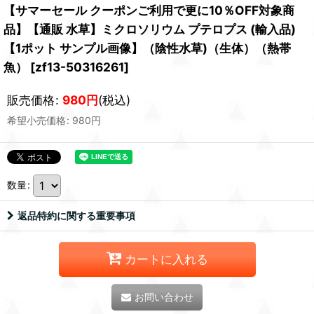
【サマーセール クーポンご利用で更に10％OFF対象商
品】【通販 水草】ミクロソリウム プテロプス (輸入品)
【1ポット サンプル画像】（陰性水草)（生体）（熱帯
魚）
[
zf13-50316261
]
販売価格
:
980
円
(税込)
希望小売価格
:
980
円
数量
:
返品特約に関する重要事項
カートに入れる
お問い合わせ