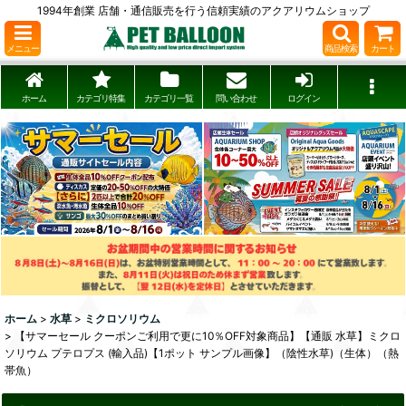
1994年創業 店舗・通信販売を行う信頼実績のアクアリウムショップ
メニュー
商品検索
カート
ホーム
カテゴリ特集
カテゴリ一覧
問い合わせ
ログイン
ホーム
>
水草
>
ミクロソリウム
>
【サマーセール クーポンご利用で更に10％OFF対象商品】【通販 水草】ミクロ
ソリウム プテロプス (輸入品)【1ポット サンプル画像】（陰性水草)（生体）（熱
帯魚）