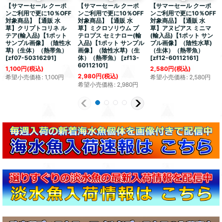
【サマーセール クーポ
【サマーセール クーポ
【サマーセール クーポ
ンご利用で更に10％OFF
ンご利用で更に10％OFF
ンご利用で更に10％OFF
対象商品】【通販 水
対象商品】【通販 水
対象商品】【通販 水
草】クリプトコリネ ル
草】ミクロソリウム プ
草】アヌビアス ミニマ
テア(輸入品)【1ポット
テロプス セミナロー(輸
(輸入品)【1ポット サン
サンプル画像】（陰性水
入品)【1ポット サンプル
プル画像】（陰性水草)
草)（生体）（熱帯魚）
画像】（陰性水草)（生
（生体）（熱帯魚）
[
zf07-50316291
]
体）（熱帯魚）
[
zf13-
[
zf12-60112161
]
60112101
]
1,100
円
(税込)
2,580
円
(税込)
2,980
円
(税込)
希望小売価格
:
1,100
円
希望小売価格
:
2,580
円
希望小売価格
:
2,980
円