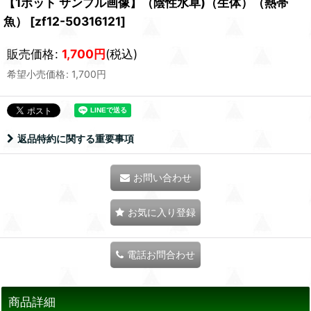
【1ポット サンプル画像】（陰性水草)（生体）（熱帯
魚）
[
zf12-50316121
]
販売価格
:
1,700
円
(税込)
希望小売価格
:
1,700
円
返品特約に関する重要事項
お問い合わせ
お気に入り登録
電話お問合わせ
商品詳細