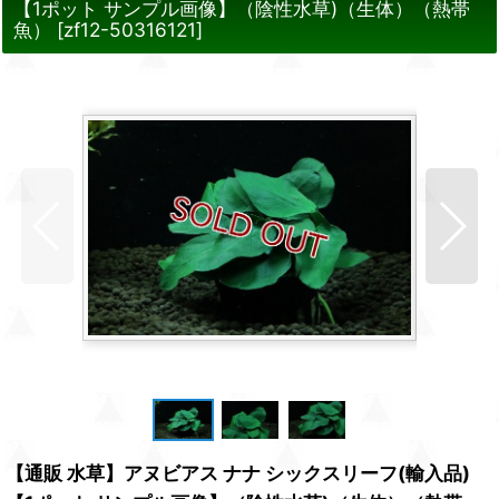
【1ポット サンプル画像】（陰性水草)（生体）（熱帯
魚）
[
zf12-50316121
]
【通販 水草】アヌビアス ナナ シックスリーフ(輸入品)