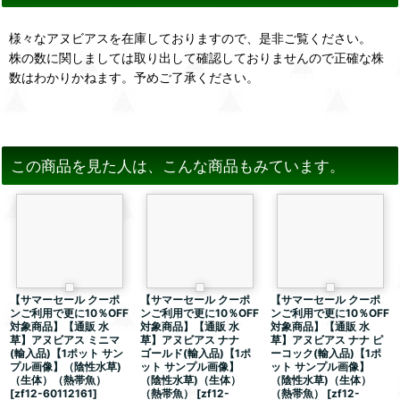
様々なアヌビアスを在庫しておりますので、是非ご覧ください。
株の数に関しましては取り出して確認しておりませんので正確な株
数はわかりかねます。予めご了承ください。
この商品を見た人は、こんな商品もみています。
【サマーセール クーポ
【サマーセール クーポ
【サマーセール クーポ
ンご利用で更に10％OFF
ンご利用で更に10％OFF
ンご利用で更に10％OFF
対象商品】【通販 水
対象商品】【通販 水
対象商品】【通販 水
草】アヌビアス ミニマ
草】アヌビアス ナナ
草】アヌビアス ナナ ピ
(輸入品)【1ポット サン
ゴールド(輸入品)【1ポ
ーコック(輸入品)【1ポ
プル画像】（陰性水草)
ット サンプル画像】
ット サンプル画像】
（生体）（熱帯魚）
（陰性水草)（生体）
（陰性水草)（生体）
[
zf12-60112161
]
（熱帯魚）
[
zf12-
（熱帯魚）
[
zf12-