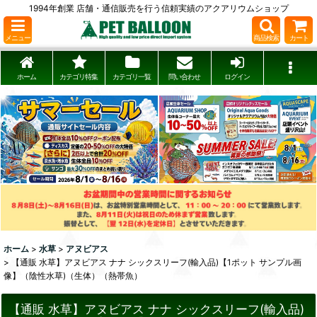
1994年創業 店舗・通信販売を行う信頼実績のアクアリウムショップ
メニュー
商品検索
カート
ホーム
カテゴリ特集
カテゴリ一覧
問い合わせ
ログイン
ホーム
>
水草
>
アヌビアス
>
【通販 水草】アヌビアス ナナ シックスリーフ(輸入品)【1ポット サンプル画
像】（陰性水草)（生体）（熱帯魚）
【通販 水草】アヌビアス ナナ シックスリーフ(輸入品)