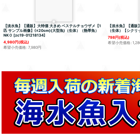
【淡水魚】【通販】大特価 大きめ ベステルチョウザメ【1
【淡水魚】【通販】
匹 サンプル画像】(±20cm)(大型魚)（生体）（熱帯魚）
（生体）【シクリ
NKＯ
[
zc19-01218134
]
798
円
(税込)
4,980
円
(税込)
希望小売価格
:
1,28
希望小売価格
:
7,980
円