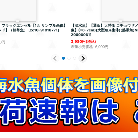
ブラックエンゼル【1匹 サンプル画像】
【淡水魚】【通販】大特価 コチョウザメ
ッド】（熱帯魚）
[
zc10-91018771
]
像】(±6-7cm)(大型魚)(生体)(熱帯魚)N
20606061
]
3,980
円
(税込)
0
円
希望小売価格
:
6,000
円