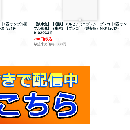
【1匹 サンプル画
【淡水魚】【通販】アルビノミニブッシープレコ【1匹 サン
KO
[
zc19-
プル画像】（生体）【プレコ】（熱帯魚）NKP
[
zc17-
91020331
]
798
円
(税込)
希望小売価格
:
880
円