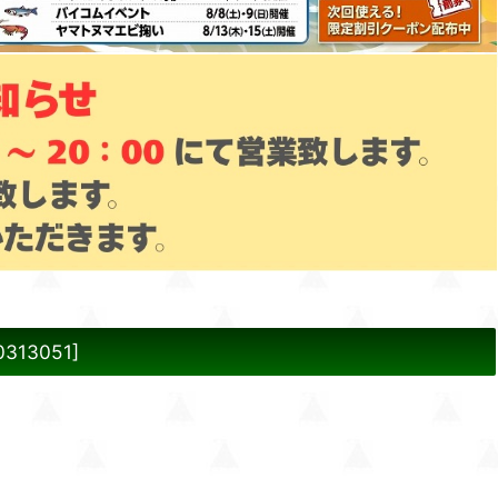
0313051
]