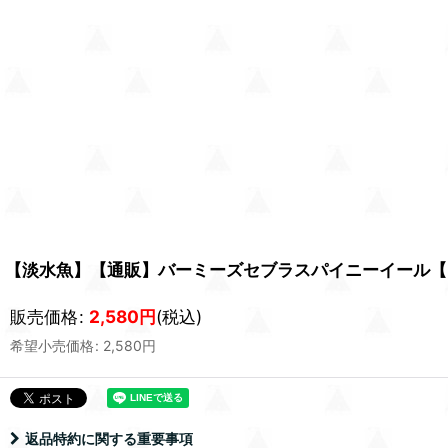
【淡水魚】【通販】バーミーズセブラスパイニーイール【１匹
販売価格
:
2,580
円
(税込)
希望小売価格
:
2,580
円
返品特約に関する重要事項