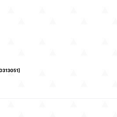
0313051
]