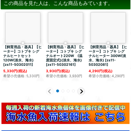
この商品を見た人は、こんな商品もみています。
【飼育用品・器具】【ヒ
【飼育用品・器具】【ヒ
【飼育用品・器具】【ヒ
ーター】コトブキ シグ
ーター】コトブキ シグ
ーター】コトブキ シグ
ナルヒートセット
ナルオート220W (温
ナルヒーター 300W(淡
120W(淡水、海水)
度固定式)(淡水、海水)
水、海水)
[
zs11-
[
zs11-50302011
]
[
zs11-50302161
]
50302081
]
5,330
円
(税込)
3,930
円
(税込)
4,290
円
(税込)
希望小売価格
:
5,330
円
希望小売価格
:
3,930
円
希望小売価格
:
4,290
円