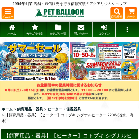
1994年創業 店舗・通信販売を行う信頼実績のアクアリウムショップ
メニュー
商品検索
カート
ホーム
カテゴリ特集
カテゴリ一覧
問い合わせ
ログイン
ホーム
>
飼育用品・器具
>
ヒーター・保温器具
>
【飼育用品・器具】【ヒーター】コトブキ シグナルヒーター 220W(淡水、海
水)
【飼育用品・器具】【ヒーター】コトブキ シグナルヒ