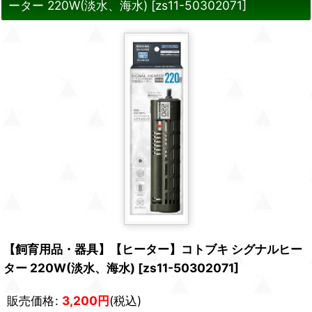
ーター 220W(淡水、海水)
[
zs11-50302071
]
【飼育用品・器具】【ヒーター】コトブキ シグナルヒー
ター 220W(淡水、海水)
[
zs11-50302071
]
販売価格
:
3,200
円
(税込)