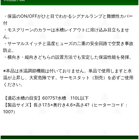
・保温のON/OFFがひと目でわかるシグナルランプと難燃性カバー
付
・モスグリーンのカラーは水槽レイアウトに溶け込み目立ちませ
ん。
・サーマルスイッチと温度ヒューズの二重の安全回路で空焚き事故
防止。
・横向き・縦向きどちらの設置方法でも安定した保温性能を発揮。
※本品は水温調節機能は付いておりません。単品で使用しますと水
温が上昇し、大変危険です。サーモスタット（別売）を必ずご使用
ください。
【適応水槽の目安】60?75?水槽 110L以下
【製品サイズ】長さ17.5×奥行き4.6×高さ4?（ヒーターコード：
100?）