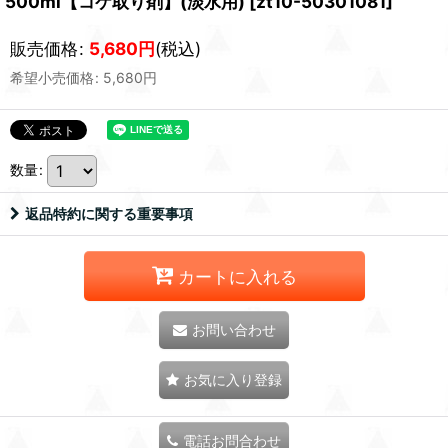
500ml【コケ取り剤】(淡水用)
[
zt10-50301081
]
販売価格
:
5,680
円
(税込)
希望小売価格
:
5,680
円
数量
:
返品特約に関する重要事項
カートに入れる
お問い合わせ
お気に入り登録
電話お問合わせ