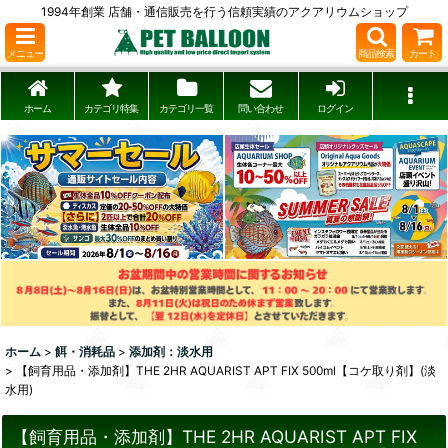
1994年創業 店舗・通信販売を行う信頼実績のアクアリウムショップ
メニュー
商品検索
カート
ホーム
カテゴリ特集
カテゴリ一覧
問い合わせ
ログイン
ホーム
>
餌・消耗品
>
添加剤：淡水用
>
【飼育用品・添加剤】THE 2HR AQUARIST APT FIX 500ml【コケ取り剤】(淡
水用)
【飼育用品・添加剤】THE 2HR AQUARIST APT FIX