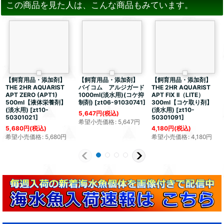
この商品を見た人は、こんな商品もみています。
【飼育用品・添加剤】
【飼育用品・添加剤】
【飼育用品・添加剤】
THE 2HR AQUARIST
バイコム アルジガード
THE 2HR AQUARIST
APT ZERO (APT1)
1000ml(淡水用)(コケ抑
APT FIX II（LITE）
500ml【液体栄養剤】
制剤)
[
zt06-91030741
]
300ml【コケ取り剤】
(淡水用)
[
zt10-
(淡水用)
[
zt10-
5,647
円
(税込)
50301021
]
50301091
]
希望小売価格
:
5,647
円
5,680
円
(税込)
4,180
円
(税込)
希望小売価格
:
5,680
円
希望小売価格
:
4,180
円