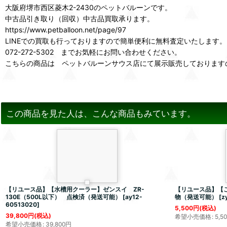
大阪府堺市西区菱木2-2430のペットバルーンです。
中古品引き取り（回収）中古品買取承ります。
https://www.petballoon.net/page/97
LINEでの買取も行っておりますので簡単便利に無料査定いたします。
072-272-5302 までお気軽にお問い合わせください。
こちらの商品は ペットバルーンサウス店にて展示販売しております
この商品を見た人は、こんな商品もみています。
【リユース品】【水槽用クーラー】ゼンスイ ZR-
【リユース品】【
130E（500L以下） 点検済（発送可能）
[
ay12-
物（発送可能）
[
z
60513020
]
5,500
円
(税込)
39,800
円
(税込)
希望小売価格
:
5,5
希望小売価格
:
39,800
円