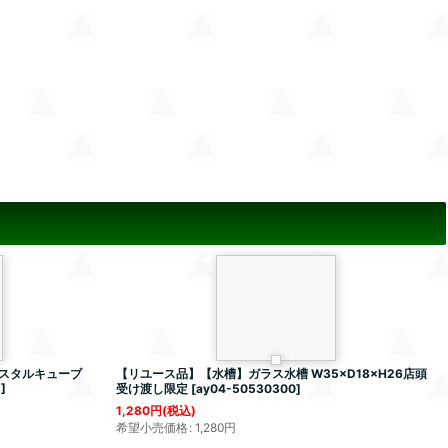
スタルキューブ
【リユース品】【水槽】ガラス水槽 W35×D18×H26店頭
1
]
受け渡し限定
[
ay04-50530300
]
1,280
円
(税込)
希望小売価格
:
1,280
円