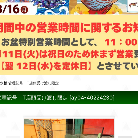
ス水槽 管理記号 T店頭受け渡し限定
 管理記号 T店頭受け渡し限定
[
ay04-40224230
]