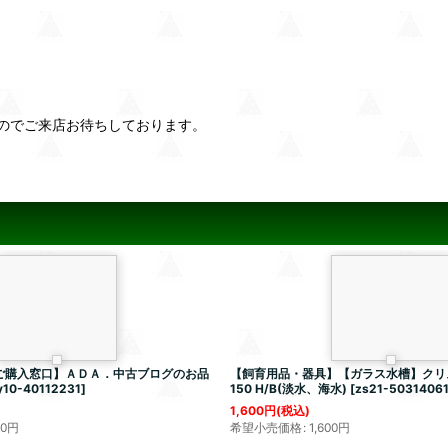
のでご来店お待ちしております。
ご購入窓口】ＡＤＡ．中古ブログのお品
【飼育用品・器具】【ガラス水槽】クリ
y10-40112231
]
150 H/B(淡水、海水)
[
zs21-5031406
1,600
円
(税込)
00
円
希望小売価格
:
1,600
円