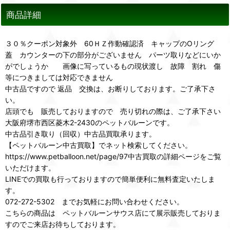
商品詳細
３０％クーポン対象外 60ＨＺ作動確認済 キャップのOリング
蓋 カウンターの下の部分がございません パーツ取りなどにいか
がでしょうか 画像に写っているもの現状渡し 故障 割れ 傷
等につきましては対応できません
中古品ですので 返品 交換は、お断りしております。ご了承下さ
い。
店頭でも 販売しておりますので 売り切れの際は、ご了承下さい
大阪府堺市西区菱木2-2430のペットバルーンです。
中古品引き取り（回収）中古品買取承ります。
【ペットバルーン中古買取】でネット検索してください。
https://www.petballoon.net/page/97中古買取の詳細ページをご覧
いただけます。
LINEでの買取も行っておりますので簡単便利に無料査定いたしま
す。
072-272-5302 までお気軽にお問い合わせください。
こちらの商品は ペットバルーンサウス店にて展示販売しておりま
すのでご来店お待ちしております。