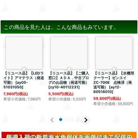
この商品を見た人は、こんな商品もみています。
【リユース品】【LEDラ
【リユース品】【ご購入
【リユース品】【水槽用
イト】アマテラス（発送
窓口】ＡＤＡ．中古ブロ
クーラー】ゼンスイ
可能）
[
ay05-
グのお品物（発送可能）
ZC-700E 点検済（発
51031050
]
[
zy10-40112231
]
送可能）
[
ay12-
60516010
]
7,980
円
(税込)
5,500
円
(税込)
59,800
円
(税込)
希望小売価格
:
7,980
円
希望小売価格
:
5,500
円
希望小売価格
:
59,800
円