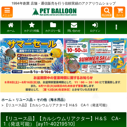
1994年創業 店舗・通信販売を行う信頼実績のアクアリウムショップ
メニュー
商品検索
カート
ホーム
カテゴリ特集
カテゴリ一覧
問い合わせ
ログイン
ホーム
>
リユース品
>
その他（海水用品）
>
【リユース品】【カルシウムリアクター】H＆S CA-1（発送可能）
【リユース品】【カルシウムリアクター】H＆S CA-
1（発送可能）
[
ay11-40219510
]