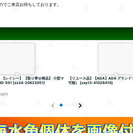
のでご来店お待ちしております。
【レイシー】 【取り寄せ商品】 小型マ
【リユース品】【ADA】ADA グラン
D-551
[
zs34-20623051
]
可能）
[
xay13-41028410
]
200
円