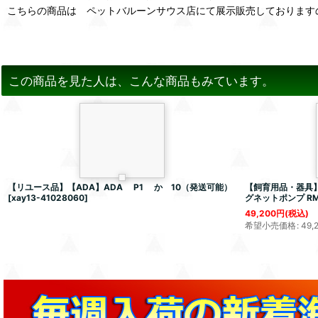
こちらの商品は ペットバルーンサウス店にて展示販売しております
この商品を見た人は、こんな商品もみています。
【リユース品】【ADA】ADA P1 か 10（発送可能）
【飼育用品・器具】
[
xay13-41028060
]
グネットポンプ RM
49,200
円
(税込)
希望小売価格
:
49,